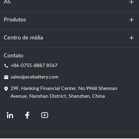
ÁS
Produtos
Sobre nós
Sustentabilidade
Centro de mídia
Armazenamento de energia
Centro de dados e sala de servidores
Contato
Notícias
+86-0755-8887 8567
Poder da motivação
blog
sales@acebattery.com
29F, Hanking Financial Center, No.9968 Shennan
Célula de bateria
Avenue, Nanshan District, Shenzhen, China