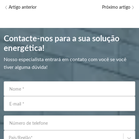
Artigo anterior
Próximo artigo
Contacte-nos para a sua solução
energética!
Nosso especialista entrará em contato com você se você
tiver alguma dúvida!
Nome
*
E-mail
*
Número de telefone
País/Região
*