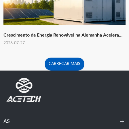
Crescimento da Energia Renovável na Alemanha Acelera
com Armazenamento de Baterias que Apoiam a Transição
2026-07-27
para a Energia Limpa
CARREGAR MAIS
ÁS