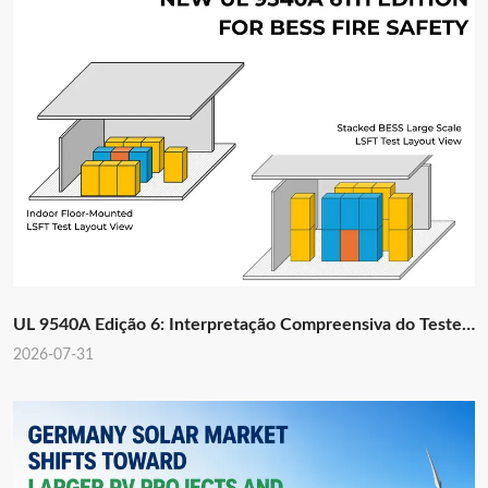
UL 9540A Edição 6: Interpretação Compreensiva do Teste
de Fogo em Grande Escala (LSFT)
2026-07-31