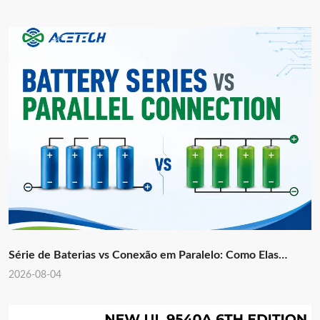
Série de Baterias vs Conexão em Paralelo: Como Elas
Afetam o Projeto do Sistema de Bateria de Lítio
2026-08-04