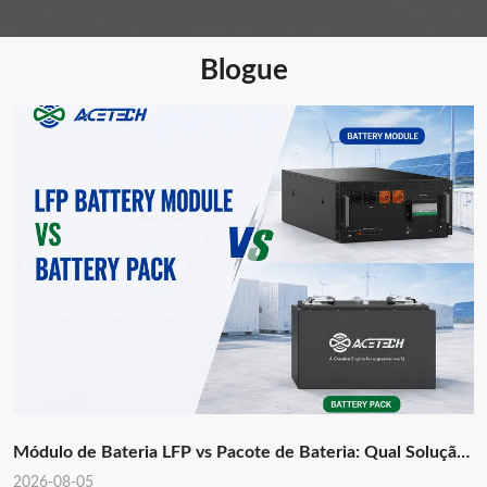
Blogue
Módulo de Bateria LFP vs Pacote de Bateria: Qual Solução
é Melhor para Sistemas de Armazenamento de Energia?
2026-08-05