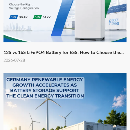
12S vs 16S LiFePO4 Battery for ESS: How to Choose the
Right Voltage Configuration?
2026-07-28