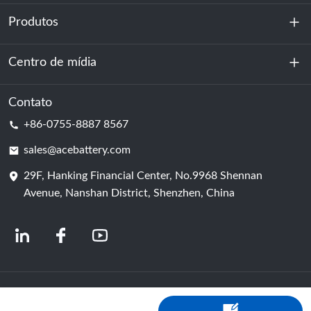
Produtos
Sobre nós
Sustentabilidade
Centro de mídia
Armazenamento de energia
Centro de dados e sala de servidores
Contato
Notícias
+86-0755-8887 8567
Poder da motivação
blog
sales@acebattery.com
29F, Hanking Financial Center, No.9968 Shennan
Célula de bateria
Avenue, Nanshan District, Shenzhen, China
© 2024 Fabricantes Chineses de Baterias de Íon-Lítio | Fábrica e empresa de
baterias de lítio | ACE Battery Powered by Shopastro
política de Privacidade