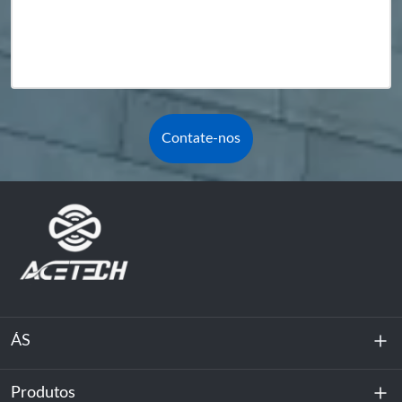
Contate-nos
ÁS
Produtos
Sobre nós