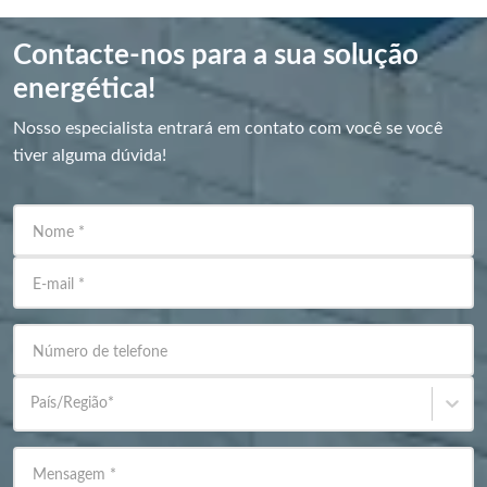
Contacte-nos para a sua solução
energética!
Nosso especialista entrará em contato com você se você
tiver alguma dúvida!
Nome
*
E-mail
*
Número de telefone
País/Região
*
Mensagem
*