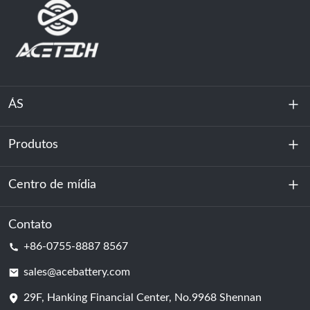
ÁS
Produtos
Sobre nós
Sustentabilidade
Centro de mídia
Armazenamento de energia
Centro de dados e sala de servidores
Contato
Notícias
+86-0755-8887 8567
Poder da motivação
blog
sales@acebattery.com
29F, Hanking Financial Center, No.9968 Shennan
Célula de bateria