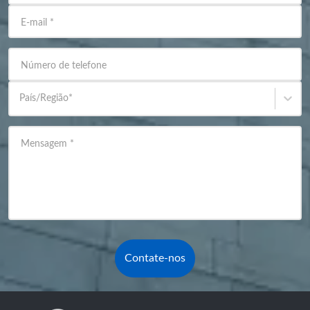
E-mail
*
Número de telefone
País/Região
*
Mensagem
*
Contate-nos