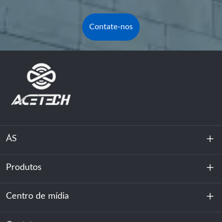
Contate-nos
ÁS
Produtos
Sobre nós
Sustentabilidade
Centro de mídia
Armazenamento de energia