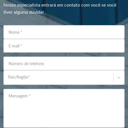
Nosso especialista entrará em contato com você se você
tiver alguma dúvida!
Nome
*
E-mail
*
Número de telefone
País/Região
*
Mensagem
*