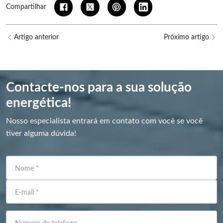
Compartilhar
Artigo anterior
Próximo artigo
Contacte-nos para a sua solução
energética!
Nosso especialista entrará em contato com você se você
tiver alguma dúvida!
Nome
*
E-mail
*