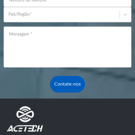
Número de telefone
País/Região
*
Mensagem
*
Contate-nos