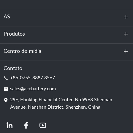
ÁS
Produtos
Sobre nós
Sustentabilidade
Centro de mídia
Armazenamento de energia
Centro de dados e sala de servidores
Contato
Notícias
+86-0755-8887 8567
Poder da motivação
blog
sales@acebattery.com
29F, Hanking Financial Center, No.9968 Shennan
Célula de bateria
Avenue, Nanshan District, Shenzhen, China