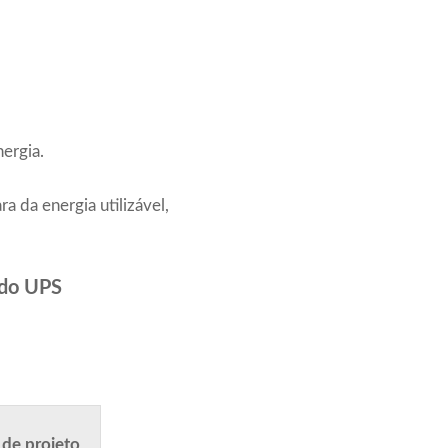
ergia.
a da energia utilizável,
 do UPS
 de projeto