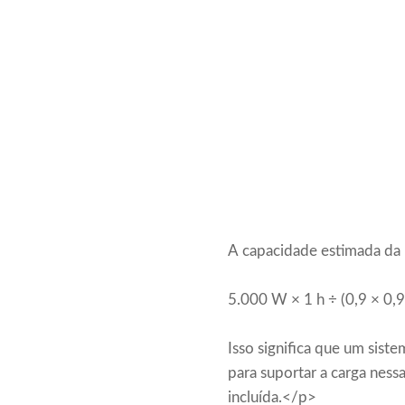
A capacidade estimada da b
5.000 W × 1 h ÷ (0,9 × 0,
Isso significa que um sist
para suportar a carga nes
incluída.</p>