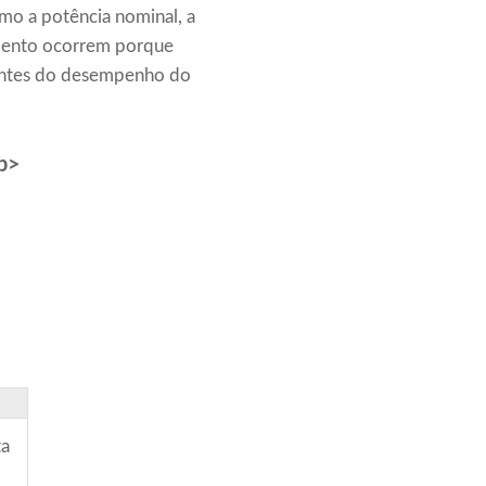
o a potência nominal, a
amento ocorrem porque
rentes do desempenho do
/p>
ta