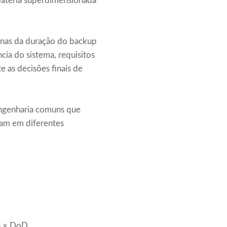
bateria superdimensionada
nas da duração do backup
cia do sistema, requisitos
 as decisões finais de
engenharia comuns que
iam em diferentes
ma × DoD