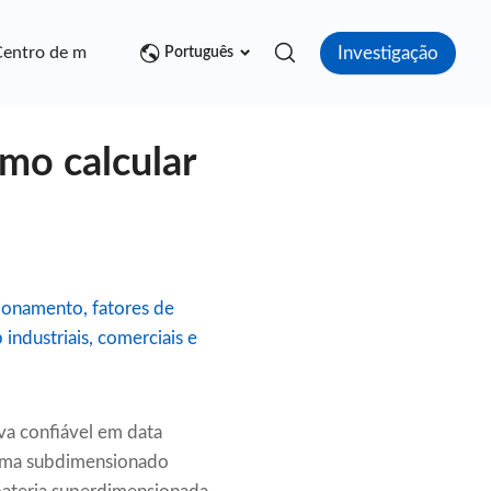
Investigação
entro de mídia
Contato
Português
mo calcular
ionamento, fatores de
industriais, comerciais e
va confiável em data
istema subdimensionado