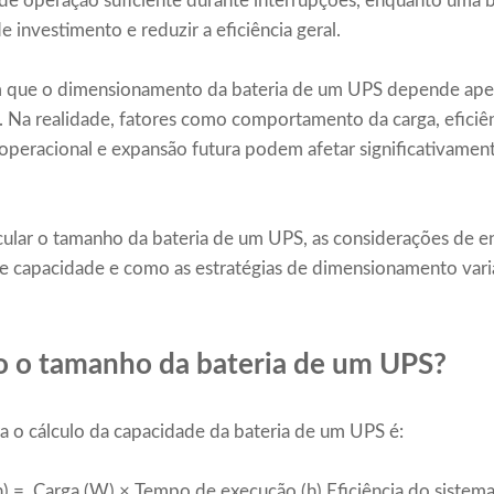
e operação suficiente durante interrupções, enquanto uma 
 investimento e reduzir a eficiência geral.
 que o dimensionamento da bateria de um UPS depende ape
. Na realidade, fatores como comportamento da carga, eficiên
peracional e expansão futura podem afetar significativamente
lcular o tamanho da bateria de um UPS, as considerações de 
 de capacidade e como as estratégias de dimensionamento var
o o tamanho da bateria de um UPS?
a o cálculo da capacidade da bateria de um UPS é:
h)
=
Carga (W) × Tempo de execução (h)
Eficiência do siste