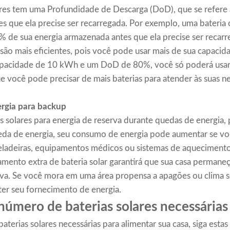
lares tem uma Profundidade de Descarga (DoD), que se refere
tes que ela precise ser recarregada. Por exemplo, uma bate
% de sua energia armazenada antes que ela precise ser recarr
são mais eficientes, pois você pode usar mais de sua capacida
 capacidade de 10 kWh e um DoD de 80%, você só poderá usa
que você pode precisar de mais baterias para atender às suas 
rgia para backup
as solares para energia de reserva durante quedas de energia,
eda de energia, seu consumo de energia pode aumentar se vo
geladeiras, equipamentos médicos ou sistemas de aqueciment
amento extra de bateria solar garantirá que sua casa perman
iva. Se você mora em uma área propensa a apagões ou clima se
ter seu fornecimento de energia.
número de baterias solares necessárias
aterias solares necessárias para alimentar sua casa, siga estas