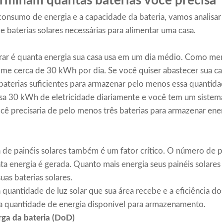
rminam quantas baterias você precisa
nsumo de energia e a capacidade da bateria, vamos analisar o
e baterias solares necessárias para alimentar uma casa.
erar é quanta energia sua casa usa em um dia médio. Como me
e cerca de 30 kWh por dia. Se você quiser abastecer sua c
e baterias suficientes para armazenar pelo menos essa quantida
usa 30 kWh de eletricidade diariamente e você tem um sistem
 precisaria de pelo menos três baterias para armazenar ener
a de painéis solares também é um fator crítico. O número de pa
a energia é gerada. Quanto mais energia seus painéis solare
as baterias solares.
a quantidade de luz solar que sua área recebe e a eficiência do
quantidade de energia disponível para armazenamento.
ga da bateria (DoD)