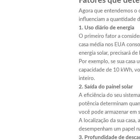
Fatores que dete
Agora que entendemos o co
influenciam a quantidade d
1.
Uso diário de energia
O primeiro fator a consid
casa média nos EUA consom
energia solar, precisará d
Por exemplo, se sua casa 
capacidade de 10 kWh, você
inteiro.
2.
Saída do painel solar
A eficiência do seu sistem
potência determinam quant
você pode armazenar em su
A localização da sua casa, 
desempenham um papel na 
3.
Profundidade de descar