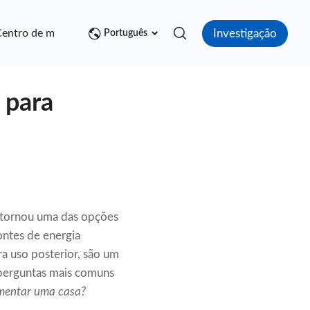
Investigação
entro de mídia
Contato
Português
 para
e tornou uma das opções
ontes de energia
ra uso posterior, são um
 perguntas mais comuns
imentar uma casa?