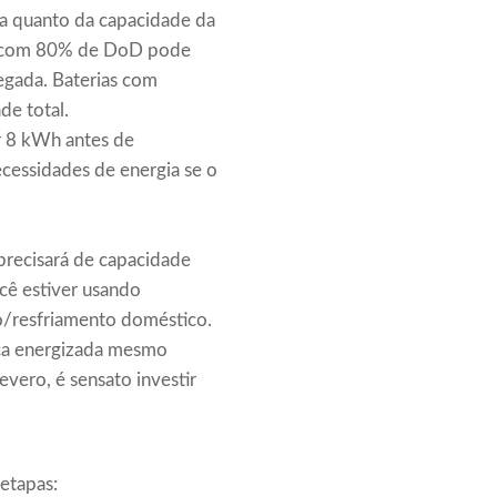
 a quanto da capacidade da
ria com 80% de DoD pode
egada. Baterias com
de total.
r 8 kWh antes de
necessidades de energia se o
 precisará de capacidade
cê estiver usando
o/resfriamento doméstico.
eça energizada mesmo
vero, é sensato investir
 etapas: