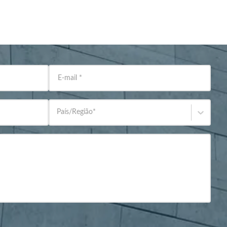
E-mail
*
País/Região
*