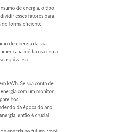
onsumo de energia, o tipo
dividir esses fatores para
a de forma eficiente.
sumo de energia da sua
 americana média usa cerca
so equivale a
l em kWh. Se sua conta de
e energia com um monitor
aparelhos.
endendo da época do ano.
ergia, então é crucial
 de energia no futuro, você