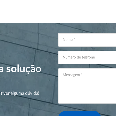
Nome
*
Número de telefone
a solução
Mensagem
*
 tiver alguma dúvida!