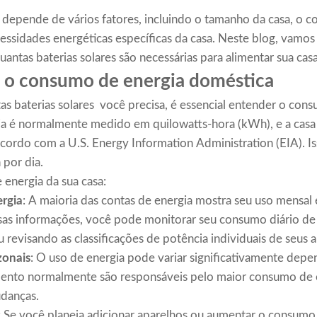
 depende de vários fatores, incluindo o tamanho da casa, o c
essidades energéticas específicas da casa. Neste blog, vamos 
antas baterias solares são necessárias para alimentar sua cas
o consumo de energia doméstica
s baterias solares você precisa, é essencial entender o con
a é normalmente medido em quilowatts-hora (kWh), e a casa
ordo com a U.S. Energy Information Administration (EIA). Is
por dia.
 energia da sua casa:
ergia
: A maioria das contas de energia mostra seu uso mensa
ssas informações, você pode monitorar seu consumo diário d
u revisando as classificações de potência individuais de seus 
zonais
: O uso de energia pode variar significativamente dep
nto normalmente são responsáveis ​​pelo maior consumo de en
udanças.
: Se você planeja adicionar aparelhos ou aumentar o consumo