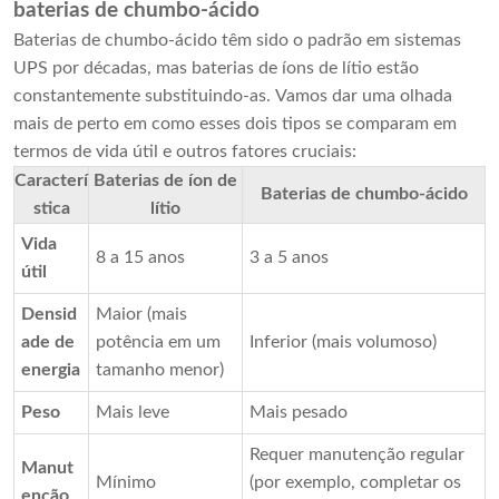
baterias de chumbo-ácido
Baterias de chumbo-ácido têm sido o padrão em sistemas
UPS por décadas, mas baterias de íons de lítio estão
constantemente substituindo-as. Vamos dar uma olhada
mais de perto em como esses dois tipos se comparam em
termos de vida útil e outros fatores cruciais:
Caracterí
Baterias de íon de
Baterias de chumbo-ácido
stica
lítio
Vida
8 a 15 anos
3 a 5 anos
útil
Densid
Maior (mais
ade de
potência em um
Inferior (mais volumoso)
energia
tamanho menor)
Peso
Mais leve
Mais pesado
Requer manutenção regular
Manut
Mínimo
(por exemplo, completar os
enção