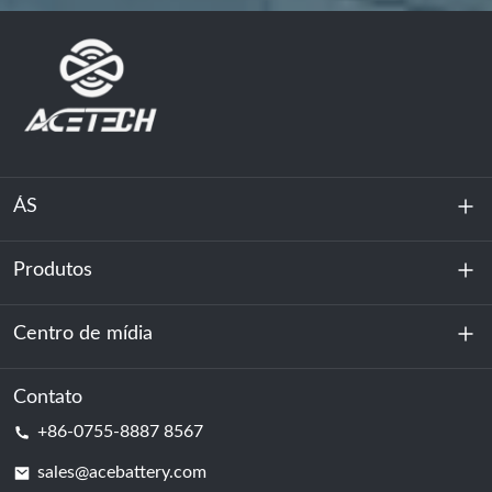
ÁS
Produtos
Sobre nós
Sustentabilidade
Centro de mídia
Armazenamento de energia
Centro de dados e sala de servidores
Contato
Notícias
+86-0755-8887 8567
Poder da motivação
blog
sales@acebattery.com