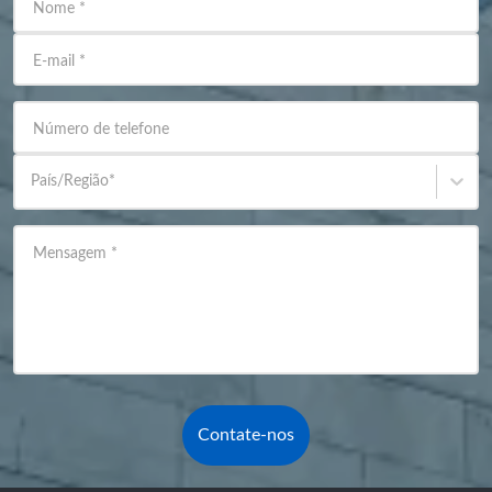
Nome
*
E-mail
*
Número de telefone
País/Região
*
Mensagem
*
Contate-nos