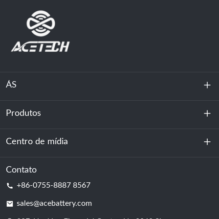
ÁS
Produtos
Sobre nós
Sustentabilidade
Centro de mídia
Armazenamento de energia
Centro de dados e sala de servidores
Contato
Notícias
+86-0755-8887 8567
Poder da motivação
blog
sales@acebattery.com