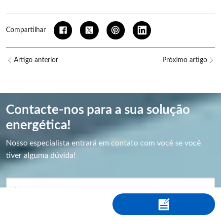
Compartilhar
Artigo anterior
Próximo artigo
Contacte-nos para a sua solução
energética!
Nosso especialista entrará em contato com você se você
tiver alguma dúvida!
Nome
*
E-mail
*