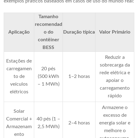
exemplos práticos baseados em casos de uso do mundo real:
Tamanho
recomendad
Aplicação
o do
Duração típica
Valor Primário
contêiner
BESS
Reduzir a
Estações de
sobrecarga da
carregamen
20 pés
rede elétrica e
to de
(500 kWh
1–2 horas
apoiar o
veículos
– 1 MWh)
carregamento
elétricos
rápido
Armazene o
Solar
excesso de
Comercial +
40 pés (1 –
2–4 horas
energia solar e
Armazenam
2,5 MWh)
melhore o
ento