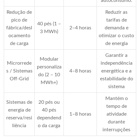
autoconsumo.
Redução de
Reduzir as
pico de
tarifas de
40 pés (1 –
fábrica/desl
2–4 horas
demanda e
3 MWh)
ocamento
otimizar o custo
de carga
de energia
Garantir a
Modular
Microrrede
independência
personaliza
s / Sistemas
4–8 horas
energética e a
do (2 – 10
Off-Grid
estabilidade do
MWh+)
sistema
Mantém o
Sistemas de
20 pés ou
tempo de
energia de
40 pés
1–8 horas
atividade
reserva/resi
dependend
durante
liência
o da carga
interrupções