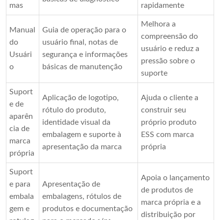
mas
rapidamente
Melhora a
Manual
Guia de operação para o
compreensão do
do
usuário final, notas de
usuário e reduz a
Usuári
segurança e informações
pressão sobre o
o
básicas de manutenção
suporte
Suport
Aplicação de logotipo,
Ajuda o cliente a
e de
rótulo do produto,
construir seu
aparên
identidade visual da
próprio produto
cia de
embalagem e suporte à
ESS com marca
marca
apresentação da marca
própria
própria
Suport
Apoia o lançamento
e para
Apresentação de
de produtos de
embala
embalagens, rótulos de
marca própria e a
gem e
produtos e documentação
distribuição por