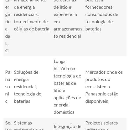
En
armazenamento
de baterias
priorizam
er
de energia
de lítio e
fornecedores
gé
residenciais,
experiência
consolidados de
tic
fornecimento de
em
tecnologia de
a
células de bateria
armazenamen
baterias
da
to residencial
L
G
Longa
história na
Pa
Soluções de
Mercados onde os
tecnologia de
na
energia
produtos do
baterias de
so
residencial,
ecossistema
lítio e
ni
tecnologia de
Panasonic estão
aplicações de
c
baterias
disponíveis
energia
doméstica
So
Sistemas
Projetos solares
Integração de