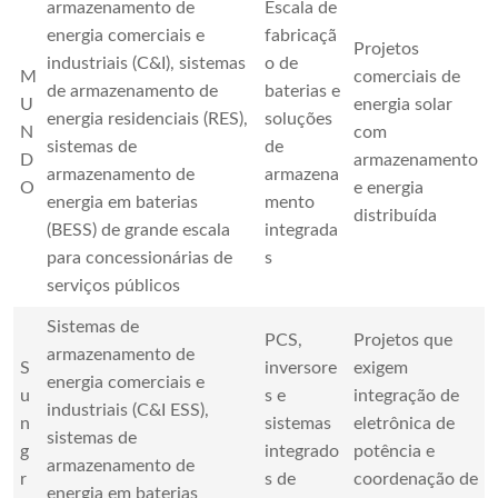
armazenamento de
Escala de
energia comerciais e
fabricaçã
Projetos
industriais (C&I), sistemas
o de
M
comerciais de
de armazenamento de
baterias e
U
energia solar
energia residenciais (RES),
soluções
N
com
sistemas de
de
D
armazenamento
armazenamento de
armazena
O
e energia
energia em baterias
mento
distribuída
(BESS) de grande escala
integrada
para concessionárias de
s
serviços públicos
Sistemas de
PCS,
Projetos que
armazenamento de
S
inversore
exigem
energia comerciais e
u
s e
integração de
industriais (C&I ESS),
n
sistemas
eletrônica de
sistemas de
g
integrado
potência e
armazenamento de
r
s de
coordenação de
energia em baterias