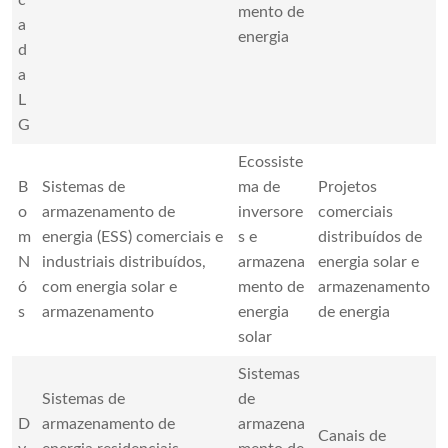
c
mento de
a
energia
d
a
L
G
Ecossiste
B
Sistemas de
ma de
Projetos
o
armazenamento de
inversore
comerciais
m
energia (ESS) comerciais e
s e
distribuídos de
N
industriais distribuídos,
armazena
energia solar e
ó
com energia solar e
mento de
armazenamento
s
armazenamento
energia
de energia
solar
Sistemas
Sistemas de
de
D
armazenamento de
armazena
Canais de