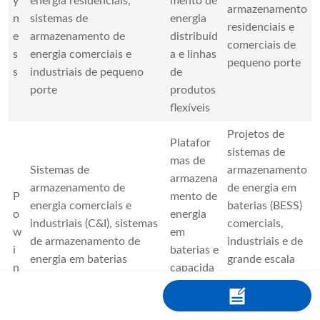
y
energia residenciais,
mento de
armazenamento
n
sistemas de
energia
residenciais e
e
armazenamento de
distribuíd
comerciais de
s
energia comerciais e
a e linhas
pequeno porte
s
industriais de pequeno
de
porte
produtos
flexíveis
Projetos de
Platafor
sistemas de
mas de
Sistemas de
armazenamento
armazena
armazenamento de
de energia em
P
mento de
energia comerciais e
baterias (BESS)
o
energia
industriais (C&I), sistemas
comerciais,
w
em
de armazenamento de
industriais e de
i
baterias e
energia em baterias
grande escala
n
capacida
(BESS) em escala de
para
de de
utilidade pública
concessionárias
integraçã
de serviços