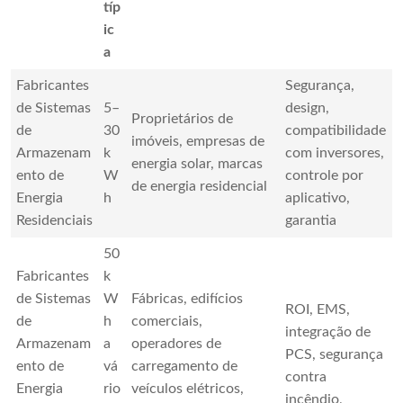
típ
ic
a
Fabricantes
Segurança,
de Sistemas
5–
design,
Proprietários de
de
30
compatibilidade
imóveis, empresas de
Armazenam
k
com inversores,
energia solar, marcas
ento de
W
controle por
de energia residencial
Energia
h
aplicativo,
Residenciais
garantia
50
Fabricantes
k
de Sistemas
W
Fábricas, edifícios
ROI, EMS,
de
h
comerciais,
integração de
Armazenam
a
operadores de
PCS, segurança
ento de
vá
carregamento de
contra
Energia
rio
veículos elétricos,
incêndio,