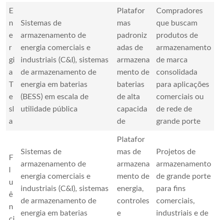
E
Platafor
Compradores
n
Sistemas de
mas
que buscam
e
armazenamento de
padroniz
produtos de
r
energia comerciais e
adas de
armazenamento
gi
industriais (C&I), sistemas
armazena
de marca
a
de armazenamento de
mento de
consolidada
T
energia em baterias
baterias
para aplicações
e
(BESS) em escala de
de alta
comerciais ou
sl
utilidade pública
capacida
de rede de
a
de
grande porte
Platafor
Sistemas de
mas de
Projetos de
F
armazenamento de
armazena
armazenamento
l
energia comerciais e
mento de
de grande porte
u
industriais (C&I), sistemas
energia,
para fins
ê
de armazenamento de
controles
comerciais,
n
energia em baterias
e
industriais e de
ci