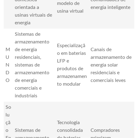
modelo de
orientada a
energia inteligente
usina virtual
usinas virtuais de
energia
Sistemas de
armazenamento
Especializaçã
M
de energia
Canais de
o em baterias
U
residenciais,
armazenamento de
LFP e
N
sistemas de
energia solar
produtos de
D
armazenamento
residenciais e
armazenamen
O
de energia
comerciais leves
to modular
comerciais e
industriais
So
lu
çã
Tecnologia
o
Sistemas de
consolidada
Compradores