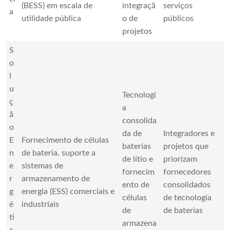
(BESS) em escala de
integraçã
serviços
a
utilidade pública
o de
públicos
projetos
S
o
l
u
Tecnologi
ç
a
ã
consolida
o
da de
Integradores e
E
Fornecimento de células
baterias
projetos que
n
de bateria, suporte a
de lítio e
priorizam
e
sistemas de
fornecim
fornecedores
r
armazenamento de
ento de
consolidados
g
energia (ESS) comerciais e
células
de tecnologia
é
industriais
de
de baterias
ti
armazena