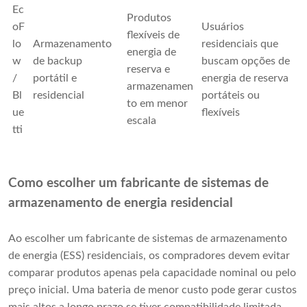
Ec
Produtos
oF
Usuários
flexíveis de
lo
Armazenamento
residenciais que
energia de
w
de backup
buscam opções de
reserva e
/
portátil e
energia de reserva
armazenamen
Bl
residencial
portáteis ou
to em menor
ue
flexíveis
escala
tti
Como escolher um fabricante de sistemas de
armazenamento de energia residencial
Ao escolher um fabricante de sistemas de armazenamento
de energia (ESS) residenciais, os compradores devem evitar
comparar produtos apenas pela capacidade nominal ou pelo
preço inicial. Uma bateria de menor custo pode gerar custos