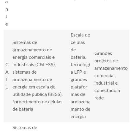
a
n
t
e
Escala de
Sistemas de
células
armazenamento de
de
Grandes
energia comerciais e
bateria,
projetos de
C
industriais (C&I ESS),
tecnologi
armazenamento
A
sistemas de
a LFP e
comercial,
T
armazenamento de
grandes
industrial e
L
energia em escala de
platafor
conectado à
utilidade pública (BESS),
mas de
rede
fornecimento de células
armazena
de bateria
mento de
energia
Sistemas de