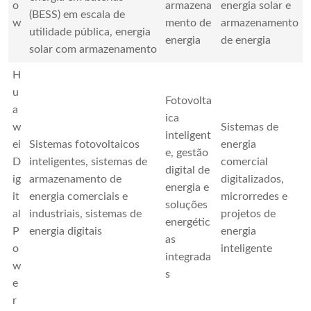
o
armazena
energia solar e
(BESS) em escala de
w
mento de
armazenamento
utilidade pública, energia
energia
de energia
solar com armazenamento
H
u
Fotovolta
a
ica
w
Sistemas de
inteligent
ei
Sistemas fotovoltaicos
energia
e, gestão
D
inteligentes, sistemas de
comercial
digital de
ig
armazenamento de
digitalizados,
energia e
it
energia comerciais e
microrredes e
soluções
al
industriais, sistemas de
projetos de
energétic
P
energia digitais
energia
as
o
inteligente
integrada
w
s
e
r