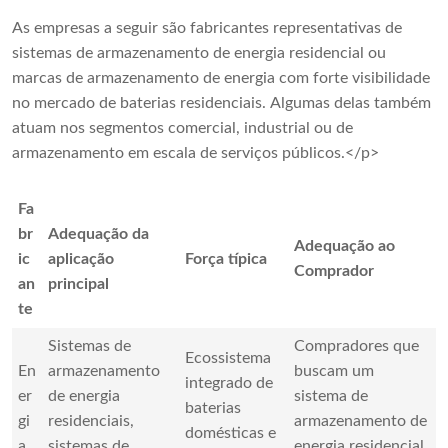
As empresas a seguir são fabricantes representativas de
sistemas de armazenamento de energia residencial ou
marcas de armazenamento de energia com forte visibilidade
no mercado de baterias residenciais. Algumas delas também
atuam nos segmentos comercial, industrial ou de
armazenamento em escala de serviços públicos.</p>
Fa
br
Adequação da
Adequação ao
ic
aplicação
Força típica
Comprador
an
principal
te
Sistemas de
Compradores que
Ecossistema
En
armazenamento
buscam um
integrado de
er
de energia
sistema de
baterias
gi
residenciais,
armazenamento de
domésticas e
a
sistemas de
energia residencial