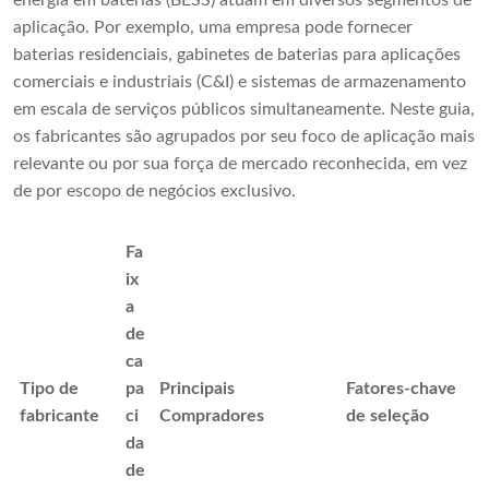
energia em baterias (BESS) atuam em diversos segmentos de
aplicação. Por exemplo, uma empresa pode fornecer
baterias residenciais, gabinetes de baterias para aplicações
comerciais e industriais (C&I) e sistemas de armazenamento
em escala de serviços públicos simultaneamente. Neste guia,
os fabricantes são agrupados por seu foco de aplicação mais
relevante ou por sua força de mercado reconhecida, em vez
de por escopo de negócios exclusivo.
Fa
ix
a
de
ca
Tipo de
pa
Principais
Fatores-chave
fabricante
ci
Compradores
de seleção
da
de