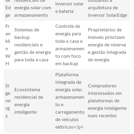
lar
residenciais de
utilizando a
inversor solar
Ed
energia solar com
arquitetura de
e bateria
ge
armazenamento
inversor SolarEdge
Fr
Controle de
Sistemas de
Proprietários de
an
energia para
backup
imóveis priorizam
kli
toda a casa e
residenciais e
energia de reserva
n
armazenamen
gestão de energia
e gestão integrada
W
to com foco
para toda a casa
de energia
H
em backup
Plataforma
integrada de
Si
Compradores
Ecossistema
energia solar,
ge
interessados ​​em
residencial de
armazenamen
ne
plataformas de
energia
to e
rg
energia inteligente
inteligente
carregamento
y
mais recentes
de veículos
elétricos</p>