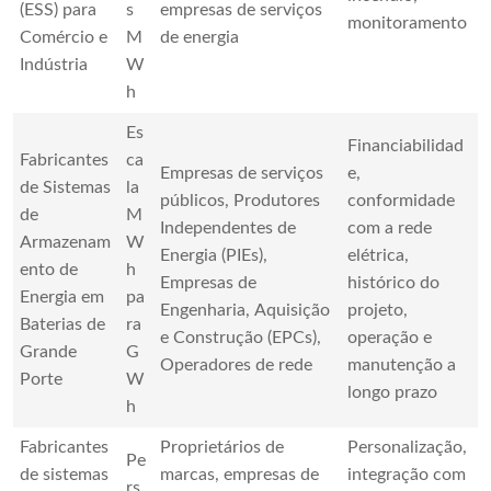
(ESS) para
s
empresas de serviços
monitoramento
Comércio e
M
de energia
Indústria
W
h
Es
Financiabilidad
Fabricantes
ca
Empresas de serviços
e,
de Sistemas
la
públicos, Produtores
conformidade
de
M
Independentes de
com a rede
Armazenam
W
Energia (PIEs),
elétrica,
ento de
h
Empresas de
histórico do
Energia em
pa
Engenharia, Aquisição
projeto,
Baterias de
ra
e Construção (EPCs),
operação e
Grande
G
Operadores de rede
manutenção a
Porte
W
longo prazo
h
Fabricantes
Proprietários de
Personalização,
Pe
de sistemas
marcas, empresas de
integração com
rs