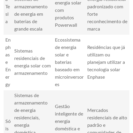
energia solar
Te
armazenamento
padronizado com
com
sl
de energia em
forte
produtos
a
baterias de
reconhecimento de
Powerwall
grande escala
marca
En
Ecossistema
ph
de energia
Residências que já
Sistemas
as
solar e
utilizam ou
residenciais de
e
baterias
planejam utilizar a
energia solar com
En
baseado em
tecnologia solar
armazenamento
er
microinversor
Enphase
gy
es
Sistemas de
armazenamento
Gestão
de energia
Mercados
inteligente de
residenciais,
residenciais de alto
Só
energia
energia
padrão e
is
doméstica e
doméstica
comunidades de