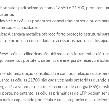
a
Formatos padronizados, como 18650 e 21700, permitem u
istente.
exível
: As células podem ser conectadas em série ou em para
e tensão e capacidade.
ica
: A carcaça metálica oferece forte proteção estrutural par
has de produção consolidadas e acessórios padronizados ajud
ões
As células cilíndricas são utilizadas em ferramentas elétricas
uipamentos portáteis, sistemas de energia de reserva e bateri
 sendo uma opção consolidada e com boa relação custo-bene
quanto as células 21700 são cada vez mais preferidas quando 
rgia. Para sistemas de armazenamento de energia (ESS) e sis
or porte, no entanto, as células prismáticas de LFP podem se
em maior capacidade por célula e uma integração mais eficien