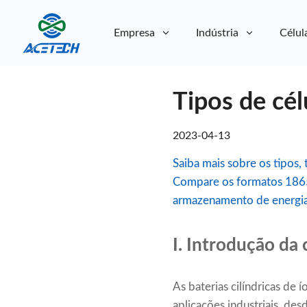
Empresa
Indústria
Célul
Sobre nós
Tipos de célu
Sobre nós
Sustentabilidade
Sustentabilidade
2023-04-13
Saiba mais sobre os tipos, 
Compare os formatos 1865
armazenamento de energia
I. Introdução da c
As baterias cilíndricas de
aplicações industriais, de