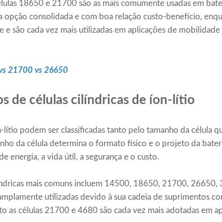
células 18650 e 21700 são as mais comumente usadas em bat
opção consolidada e com boa relação custo-benefício, enqu
 e são cada vez mais utilizadas em aplicações de mobilidade
 vs 21700 vs 26650
pos de células cilíndricas de íon-lítio
íon-lítio podem ser classificadas tanto pelo tamanho da célula
nho da célula determina o formato físico e o projeto da bate
e energia, a vida útil, a segurança e o custo.
líndricas mais comuns incluem 14500, 18650, 21700, 26650,
 amplamente utilizadas devido à sua cadeia de suprimentos c
nto as células 21700 e 4680 são cada vez mais adotadas em a