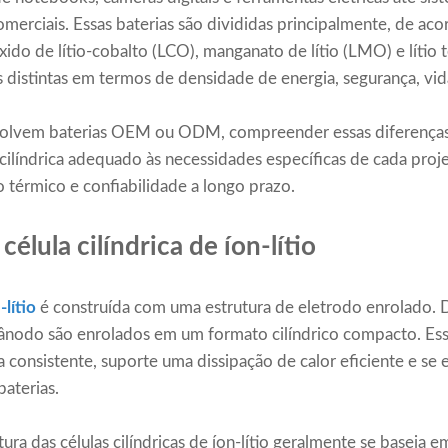
comerciais. Essas baterias são divididas principalmente, de 
xido de lítio-cobalto (LCO), manganato de lítio (LMO) e líti
istintas em termos de densidade de energia, segurança, vida
olvem baterias OEM ou ODM, compreender essas diferenças
 cilíndrica adequado às necessidades específicas de cada proje
 térmico e confiabilidade a longo prazo.
 célula cilíndrica de íon-lítio
-lítio
é construída com uma estrutura de eletrodo enrolado. D
 ânodo são enrolados em um formato cilíndrico compacto. Ess
consistente, suporte uma dissipação de calor eficiente e se 
aterias.
a das células cilíndricas de íon-lítio geralmente se baseia em