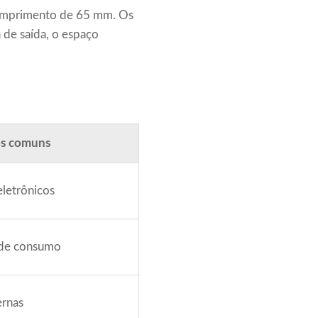
omprimento de 65 mm. Os
 de saída, o espaço
os comuns
letrônicos
 de consumo
ernas