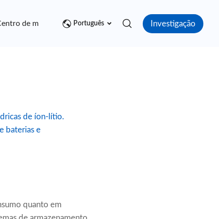
Investigação
entro de mídia
Contato
Português
ricas de íon-lítio.
 baterias e
 consumo quanto em
sistemas de armazenamento