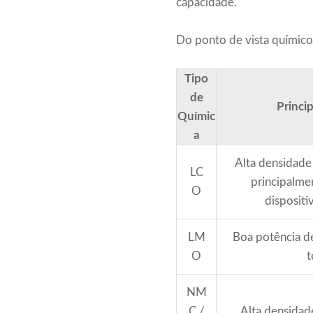
capacidade.
Do ponto de vista químico, 
Tipo
de
Princip
Químic
a
Alta densidade 
LC
principalm
O
dispositi
LM
Boa potência de
O
t
NM
C /
Alta densidade