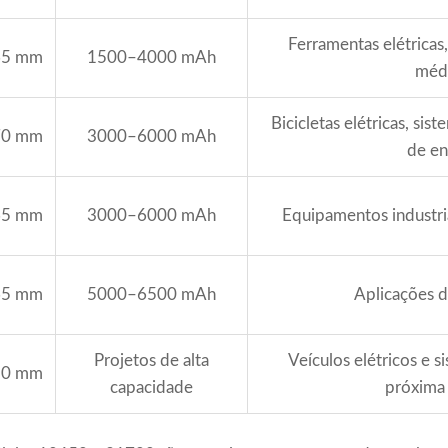
Ferramentas elétricas,
65 mm
1500–4000 mAh
méd
Bicicletas elétricas, s
70 mm
3000–6000 mAh
de en
65 mm
3000–6000 mAh
Equipamentos industria
65 mm
5000–6500 mAh
Aplicações 
Projetos de alta
Veículos elétricos e s
80 mm
capacidade
próxima