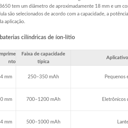
 18650 tem um diâmetro de aproximadamente 18 mm e um c
ula são selecionados de acordo com a capacidade, a potência
da aplicação.
erias cilíndricas de íon-lítio
mprime
Faixa de capacidade
Aplicativ
nto
típica
44 mm
250–350 mAh
Pequenos e
50 mm
700–1200 mAh
Eletrônicos
34 mm
500–1000 mAh
Lant