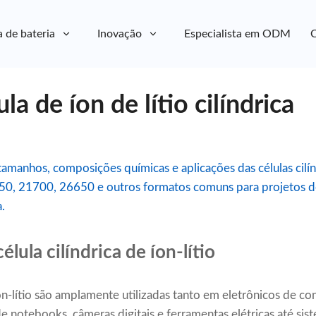
a de bateria
Inovação
Especialista em ODM
C
la de íon de lítio cilíndrica
tamanhos, composições químicas e aplicações das células cilínd
0, 21700, 26650 e outros formatos comuns para projetos de
.
élula cilíndrica de íon-lítio
 íon-lítio são amplamente utilizadas tanto em eletrônicos de
sde notebooks, câmeras digitais e ferramentas elétricas até 