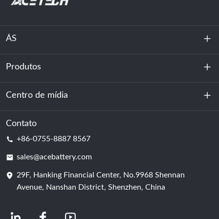
ÁS
Produtos
Sobre nós
Sustentabilidade
Centro de mídia
Armazenamento de energia
Centro de dados e sala de servidores
Contato
Notícias
+86-0755-8887 8567
Poder da motivação
blog
sales@acebattery.com
29F, Hanking Financial Center, No.9968 Shennan
Célula de bateria
Avenue, Nanshan District, Shenzhen, China