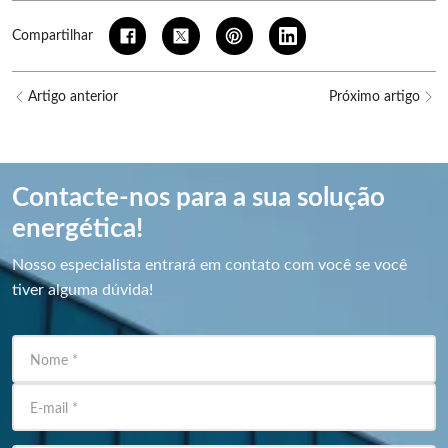
Compartilhar
Artigo anterior
Próximo artigo
Contacte-nos para a sua solução
energética!
Nosso especialista entrará em contato com você se você
tiver alguma dúvida!
Nome
*
E-mail
*