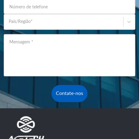
Número de telefone
País/Região
*
Mensagem
*
Contate-nos