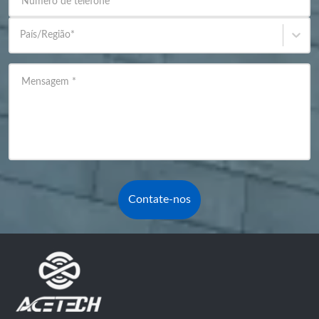
Número de telefone
País/Região
*
Mensagem
*
Contate-nos