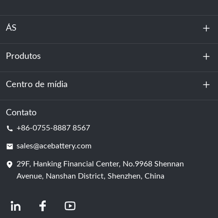
ÁS
Produtos
Sobre nós
Sustentabilidade
Centro de mídia
Armazenamento de energia
Centro de dados e sala de servidores
Contato
Notícias
+86-0755-8887 8567
Poder da motivação
blog
sales@acebattery.com
29F, Hanking Financial Center, No.9968 Shennan
Célula de bateria
Avenue, Nanshan District, Shenzhen, China