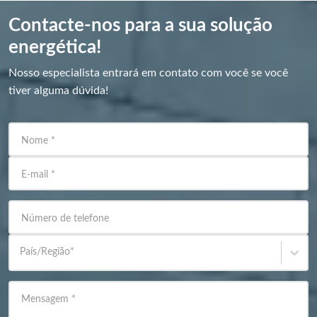
Contacte-nos para a sua solução
energética!
Nosso especialista entrará em contato com você se você
tiver alguma dúvida!
Nome
*
E-mail
*
Número de telefone
País/Região
*
Mensagem
*