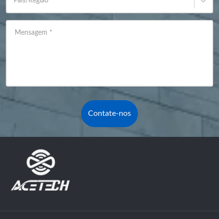
País/Região
*
Mensagem
*
Contate-nos