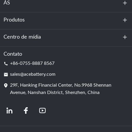
ÁS
Produtos
Sobre nós
Sustentabilidade
Centro de mídia
Armazenamento de energia
Centro de dados e sala de servidores
Contato
Notícias
+86-0755-8887 8567
Poder da motivação
blog
sales@acebattery.com
29F, Hanking Financial Center, No.9968 Shennan
Célula de bateria
Avenue, Nanshan District, Shenzhen, China