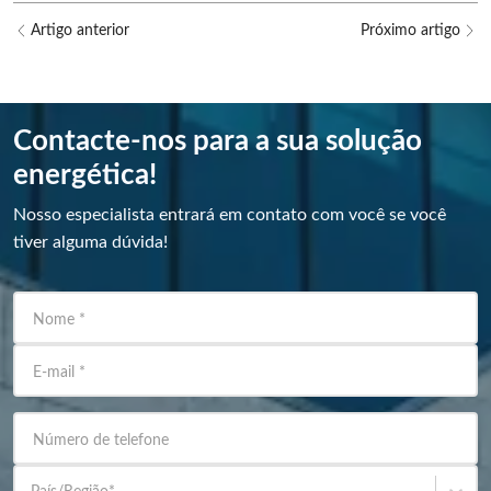
Artigo anterior
Próximo artigo
Contacte-nos para a sua solução
energética!
Nosso especialista entrará em contato com você se você
tiver alguma dúvida!
Nome
*
E-mail
*
Número de telefone