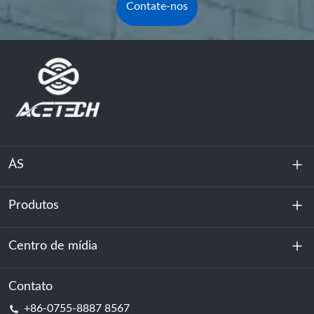
Contate-nos
ÁS
Produtos
Sobre nós
Sustentabilidade
Centro de mídia
Armazenamento de energia
Centro de dados e sala de servidores
Contato
Notícias
+86-0755-8887 8567