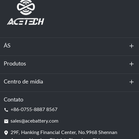
ÁS
Produtos
Sobre nós
Sustentabilidade
Centro de mídia
Armazenamento de energia
Centro de dados e sala de servidores
Contato
Notícias
+86-0755-8887 8567
Poder da motivação
blog
sales@acebattery.com
29F, Hanking Financial Center, No.9968 Shennan
Célula de bateria