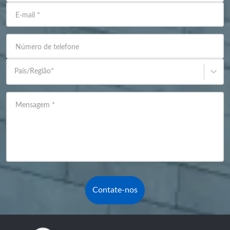
E-mail
*
Número de telefone
País/Região
*
Mensagem
*
Contate-nos