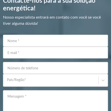
Contacte-nos para a sua solução
energética!
Nosso especialista entrará em contato com você se você
tiver alguma dúvida!
Nome
*
E-mail
*
Número de telefone
País/Região
*
Mensagem
*