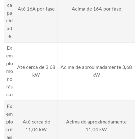
ca
Até 16A por fase
Acima de 16A por fase
pa
cid
ad
e
Ex
em
plo
Até cerca de 3,68
Acima de aproximadamente 3,68
mo
kW
kW
no
fás
ico
Ex
em
plo
Até cerca de
Acima de aproximadamente
trif
11,04 kW
11,04 kW
ási