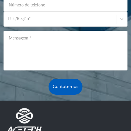
Número de telefone
País/Região
*
Mensagem
*
Contate-nos