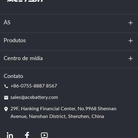
ÁS
Produtos
Sobre nós
Sustentabilidade
Centro de mídia
Armazenamento de energia
Centro de dados e sala de servidores
Contato
Notícias
+86-0755-8887 8567
Poder da motivação
blog
sales@acebattery.com
29F, Hanking Financial Center, No.9968 Shennan
Célula de bateria
Avenue, Nanshan District, Shenzhen, China