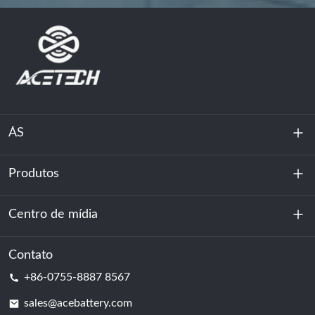
ÁS
Produtos
Sobre nós
Sustentabilidade
Centro de mídia
Armazenamento de energia
Centro de dados e sala de servidores
Contato
Notícias
+86-0755-8887 8567
Poder da motivação
blog
sales@acebattery.com