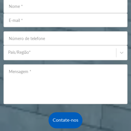
Nome
*
E-mail
*
Número de telefone
País/Região
*
Mensagem
*
Contate-nos