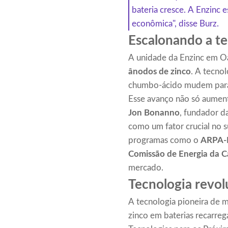
bateria cresce. A Enzinc 
econômica", disse Burz.
Escalonando a te
A unidade da Enzinc em Oa
ânodos de zinco
. A tecnol
chumbo-ácido mudem para
Esse avanço não só aument
Jon Bonanno
, fundador d
como um fator crucial no 
programas como o
ARPA-E
Comissão de Energia da Ca
mercado.
Tecnologia revol
A tecnologia pioneira de m
zinco em baterias recarre