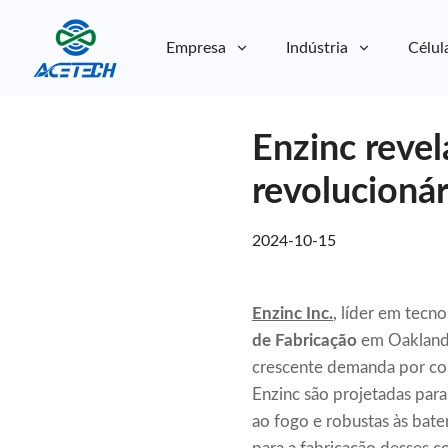
Empresa
Indústria
Célul
Sobre nós
Enzinc revel
Sobre nós
Sustentabilidade
Sustentabilidade
revolucioná
2024-10-15
Enzinc Inc.
, líder em tecn
de Fabricação
em Oakland, 
crescente demanda por com
Enzinc são projetadas para
ao fogo e robustas às bate