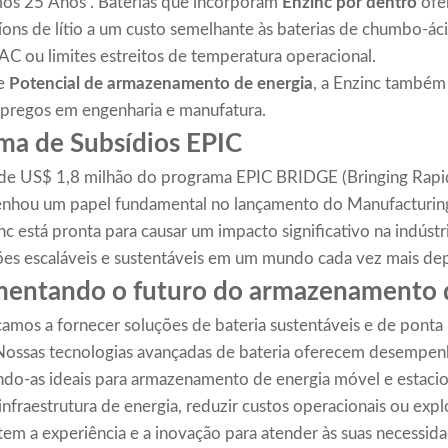
mos 25 Anos”. Baterias que incorporam
Enzinc por dentro
ofe
íons de lítio a um custo semelhante às baterias de chumbo-ác
AC ou limites estreitos de temperatura operacional.
de
Potencial de armazenamento de energia
, a Enzinc também 
pregos em engenharia e manufatura.
ma de Subsídios EPIC
e US$ 1,8 milhão do programa EPIC BRIDGE (Bringing Rap
nhou um papel fundamental no lançamento do Manufacturing
nc está pronta para causar um impacto significativo na indús
es escaláveis ​​e sustentáveis ​​em um mundo cada vez mais de
imentando o futuro do armazenamento 
camos a fornecer soluções de bateria sustentáveis ​​e de pon
 Nossas tecnologias avançadas de bateria oferecem desempenh
ando-as ideais para armazenamento de energia móvel e estacio
nfraestrutura de energia, reduzir custos operacionais ou explo
tem a experiência e a inovação para atender às suas necessida