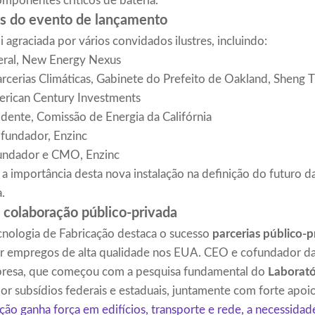
omponentes críticos de bateria.
tes do evento de lançamento
 agraciada por vários convidados ilustres, incluindo:
Geral, New Energy Nexus
Parcerias Climáticas, Gabinete do Prefeito de Oakland, Sheng 
merican Century Investments
sidente, Comissão de Energia da Califórnia
ofundador, Enzinc
fundador e CMO, Enzinc
 a importância desta nova instalação na definição do futuro d
.
colaboração público-privada
cnologia de Fabricação destaca o sucesso
parcerias público-p
riar empregos de alta qualidade nos EUA. CEO e cofundador d
mpresa, que começou com a pesquisa fundamental do
Laborató
or subsídios federais e estaduais, juntamente com forte apoio
ação ganha força em edifícios, transporte e rede, a necessida