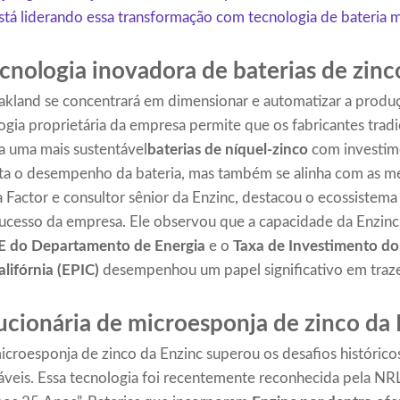
está liderando essa transformação com tecnologia de bateria m
cnologia inovadora de baterias de zinc
kland se concentrará em dimensionar e automatizar a produç
ogia proprietária da empresa permite que os fabricantes tradi
 uma mais sustentável
baterias de níquel-zinco
com investime
a o desempenho da bateria, mas também se alinha com as met
a Factor e consultor sênior da Enzinc, destacou o ecossistema
sucesso da empresa. Ele observou que a capacidade da Enzinc 
 do Departamento de Energia
e o
Taxa de Investimento do
lifórnia (EPIC)
desempenhou um papel significativo em traze
ucionária de microesponja de zinco da
icroesponja de zinco da Enzinc superou os desafios histórico
gáveis. Essa tecnologia foi recentemente reconhecida pela N