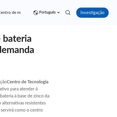
Investigação
entro de mídia
Contato
Português
 bateria
 demanda
ação
Centro de Tecnologia
ativo para atender à
ateria à base de zinco da
alternativas resistentes
s servirá como o centro