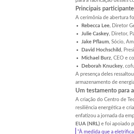
para a fabricação desses c
Principais participan
A cerimônia de abertura foi
Rebecca Lee
, Diretor 
Julie Caskey
, Diretor, 
Jake Pflaum
, Sócio, A
David Hochschild
, Pre
Michael Burz
, CEO e c
Deborah Knuckey
, co
A presença deles ressaltou
armazenamento de energia
Um testamento para a 
A criação do Centro de Te
resiliência energética e c
enfatizou a jornada da e
EUA (NRL)
e foi apoiado p
"À medida que a eletrific