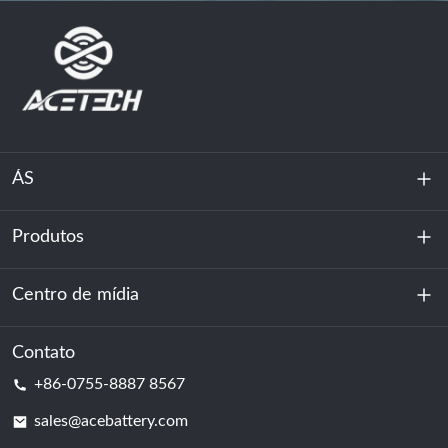
ÁS
Produtos
Sobre nós
Sustentabilidade
Centro de mídia
Armazenamento de energia
Centro de dados e sala de servidores
Contato
Notícias
+86-0755-8887 8567
Poder da motivação
blog
sales@acebattery.com