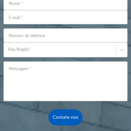
Nome
*
E-mail
*
Número de telefone
País/Região
*
Mensagem
*
Contate-nos