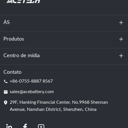
ÁS
Produtos
Sobre nós
Sustentabilidade
Centro de mídia
Armazenamento de energia
Centro de dados e sala de servidores
Contato
Notícias
+86-0755-8887 8567
Poder da motivação
blog
sales@acebattery.com
29F, Hanking Financial Center, No.9968 Shennan
Célula de bateria
Avenue, Nanshan District, Shenzhen, China