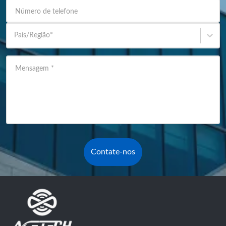
Número de telefone
País/Região
*
Mensagem
*
Contate-nos