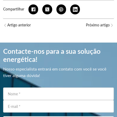
Compartilhar
Artigo anterior
Próximo artigo
Contacte-nos para a sua solução
energética!
Nosso especialista entrará em contato com você se você
tiver alguma dúvida!
Nome
*
E-mail
*