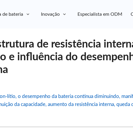
a de bateria
Inovação
Especialista em ODM
C
trutura de resistência intern
tio e influência do desempen
ma
íon-lítio, o desempenho da bateria continua diminuindo, mani
ição da capacidade, aumento da resistência interna, queda d