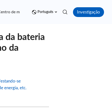
Investigação
entro de mídia
Contato
Português
a da bateria
ho da
festando-se
e energia, etc.