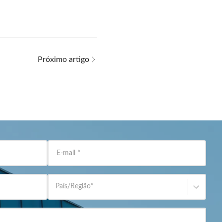
Próximo artigo
E-mail
*
País/Região
*