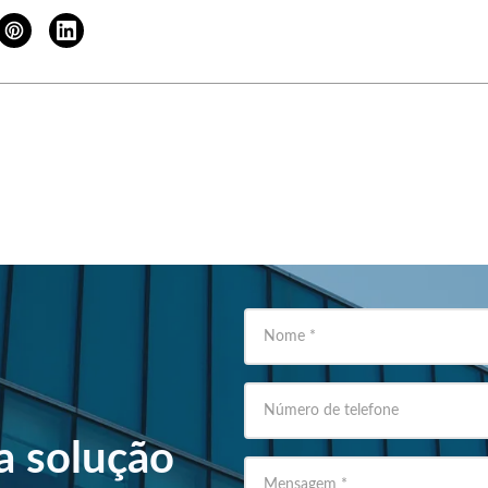
Nome
*
Número de telefone
a solução
Mensagem
*