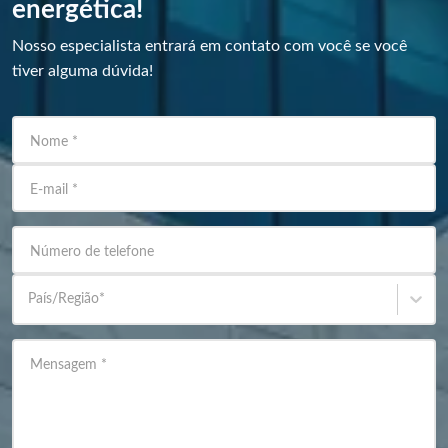
energética!
Nosso especialista entrará em contato com você se você
tiver alguma dúvida!
Nome
*
E-mail
*
Número de telefone
País/Região
*
Mensagem
*