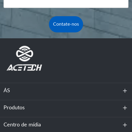
Contate-nos
ÁS
Produtos
Sobre nós
Sustentabilidade
Centro de mídia
Armazenamento de energia