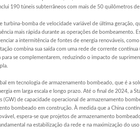
inclui 190 túneis subterrâneos com mais de 50 quilômetros de
 de turbina-bomba de velocidade variável de última geração, q
equência mais rápida durante as operações de bombeamento. 
enciar a intermitência de fontes de energia renováveis, como 
tação combina sua saída com uma rede de corrente contínua (
ia para se complementarem, reduzindo o impacto de supriment
pla.
global em tecnologia de armazenamento bombeado, que é a s
gia em larga escala e longo prazo. Até o final de 2024, a St
tts (GW) de capacidade operacional de armazenamento bom
nto bombeado em construção. À medida que a China continu
novável, espera-se que projetos de armazenamento bombea
amental na estabilização da rede e na maximização do uso 