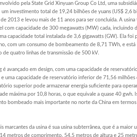
volvido pela State Grid Xinyuan Group Co Ltd, uma subsidiár
 um investimento total de 19,24 bilhões de yuans (US$ 2,6 b
e 2013 e levou mais de 11 anos para ser concluída. A usina
vel com capacidade de 300 megawatts (MW) cada, incluindo 
uma capacidade total instalada de 3,6 gigawatts (GW). Ela foi 
ano, com um consumo de bombeamento de 8,71 TWh, e está c
 de quatro linhas de transmissão de 500 kV.
g é avançado em design, com uma capacidade de reservatório
 e uma capacidade de reservatório inferior de 71,56 milhões
tório superior pode armazenar energia suficiente para operar
de máxima por 10,8 horas, o que equivale a quase 40 gwh. Is
nto bombeado mais importante no norte da China em termos 
is marcantes da usina é sua usina subterrânea, que é a maior 
14 metros de comprimento, 54,5 metros de altura e 25 metros