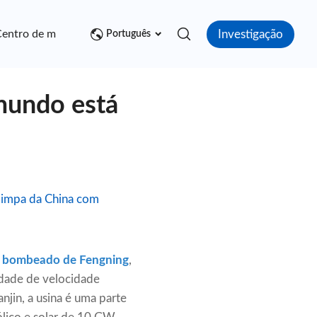
Investigação
entro de mídia
Contato
Português
mundo está
limpa da China com
o bombeado de Fengning
,
dade de velocidade
njin, a usina é uma parte