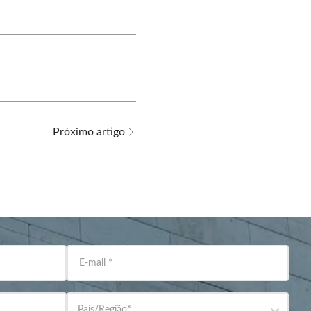
Próximo artigo
E-mail
*
País/Região
*