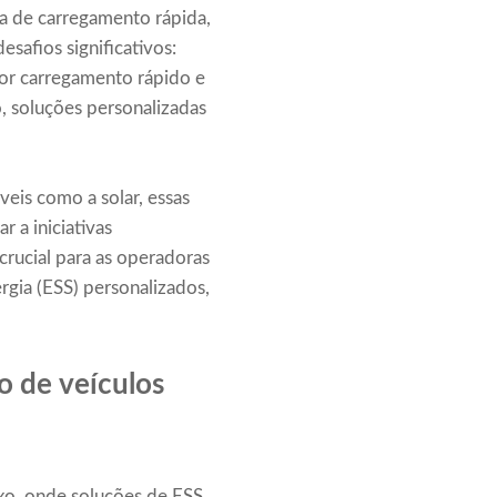
a de carregamento rápida,
safios significativos:
por carregamento rápido e
, soluções personalizadas
is ​​como a solar, essas
r a iniciativas
crucial para as operadoras
gia (ESS) personalizados,
o de veículos
xo, onde soluções de ESS