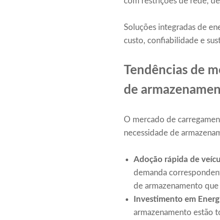
com restrições de rede, de
Soluções integradas de ene
custo, confiabilidade e sus
Tendências de m
de armazenament
O mercado de carregamento
necessidade de armazename
Adoção rápida de veícul
demanda correspondente
de armazenamento que p
Investimento em Energ
armazenamento estão to