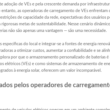
te adoção de VEs e pela crescente demanda por infraestrutur
o entanto, as operadoras de carregamento de VEs enfrentam de
 restrições de capacidade da rede, expectativas dos usuários 
 rigorosas metas de sustentabilidade. Nesse cenário dinâmico
rias não são apenas uma vantagem — são uma necessidade.
específicas do local e integrar-se a fontes de energia renováve
doras a otimizar custos, aumentar a confiabilidade e se alinha
explora por que o armazenamento personalizado de baterias é 
os elétricos (VEs) e como sistemas de armazenamento de ener
grados à energia solar, oferecem um valor incomparável.
ados pelos operadores de carregament
mento de veículos elétricos operam em um ambiente comple