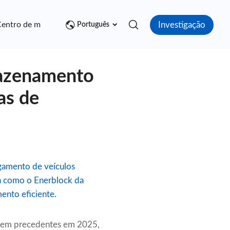
Investigação
entro de mídia
Contato
Português
mazenamento
as de
gamento de veículos
iba como o Enerblock da
ento eficiente.
 sem precedentes em 2025,