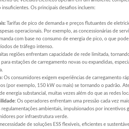
 insuficientes. Os principais desafios incluem:
is:
Tarifas de pico de demanda e preços flutuantes de eletric
espesas operacionais. Por exemplo, as concessionárias de ser
 demanda com base no consumo de energia de pico, o que pode
íodos de tráfego intenso.
itas regiões enfrentam capacidade de rede limitada, tornand
ura para estações de carregamento novas ou expandidas, especi
a.
o:
Os consumidores exigem experiências de carregamento rápi
idos (por exemplo, 150 kW ou mais) se tornando o padrão. A
e energia substancial, muitas vezes além do que as redes lo
ilidade
: Os operadores enfrentam uma pressão cada vez maio
s regulamentações ambientais, impulsionados por incentivos 
idores por infraestrutura verde.
necessidade de soluções ESS flexíveis, eficientes e sustentáve