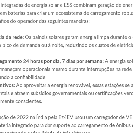
integradas de energia solar e ESS combinam geração de energ
 baterias para criar um ecossistema de carregamento robust
ios do operador das seguintes maneiras:
a da rede:
Os painéis solares geram energia limpa durante o
 pico de demanda ou à noite, reduzindo os custos de eletric
regamento 24 horas por dia, 7 dias por semana:
A energia so
rmaneçam operacionais mesmo durante interrupções na rede 
ndo a confiabilidade.
entivos:
Ao aproveitar a energia renovável, essas estações se 
tais e atraem subsídios governamentais ou certificações ver
amente conscientes.
ção de 2022 na Índia pela Ez4EV usou um carregador de VE 
ria integrado para dar suporte ao carregamento de ônibus 