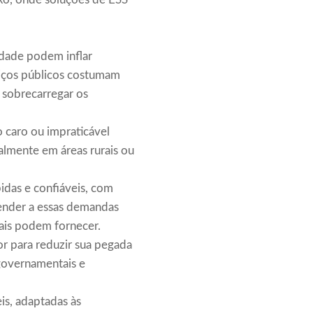
idade podem inflar
viços públicos costumam
 sobrecarregar os
o caro ou impraticável
almente em áreas rurais ou
das e confiáveis, com
tender a essas demandas
cais podem fornecer.
r para reduzir sua pegada
governamentais e
is, adaptadas às