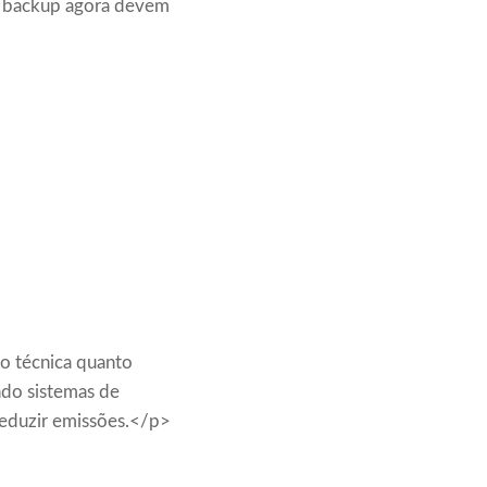
de backup agora devem
to técnica quanto
ndo sistemas de
reduzir emissões.</p>