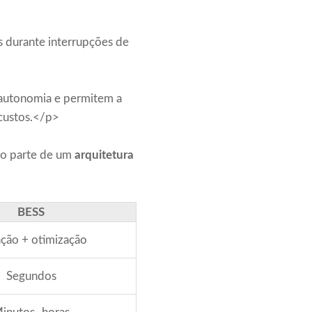
s durante interrupções de
 autonomia e permitem a
custos.</p>
mo parte de um
arquitetura
BESS
ção + otimização
Segundos