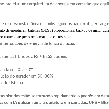
mo projetar uma arquitetura de energia em camadas que equil
e reserva instantânea em milissegundos para proteger carga
to de energia em baterias (BESS) proporcionam backup de maior dura
o redução de picos de demanda e custos.</p>
interrupções de energia de longa duração.
 sistemas híbridos UPS + BESS podem:
demanda em 30 a 50%
ecução do gerador em 50–80%
ral do sistema
uras híbridas estão se tornando rapidamente o padrão em dat
s com IA utilizam uma arquitetura em camadas: UPS + BES