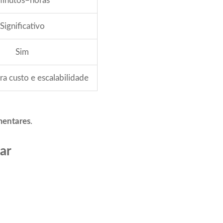
inutos–horas
Significativo
Sim
ra custo e escalabilidade
entares
.
ar