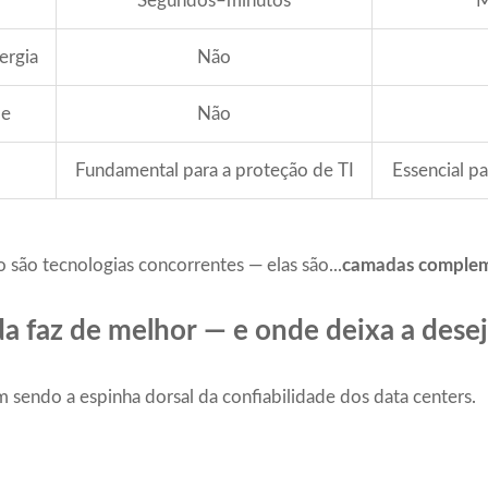
Segundos–minutos
M
ergia
Não
de
Não
Fundamental para a proteção de TI
Essencial pa
 são tecnologias concorrentes — elas são...
camadas complem
a faz de melhor — e onde deixa a desej
sendo a espinha dorsal da confiabilidade dos data centers.