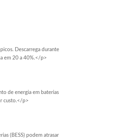
 picos. Descarrega durante
anda em 20 a 40%.</p>
to de energia em baterias
r custo.</p>
rias (BESS) podem atrasar