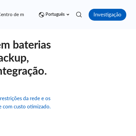
Investigação
entro de mídia
Contato
Português
m baterias
backup,
ntegração.
estrições da rede e os
 e com custo otimizado.