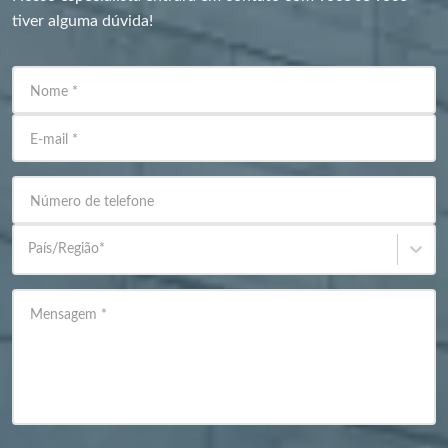
tiver alguma dúvida!
Nome
*
E-mail
*
Número de telefone
País/Região
*
Mensagem
*