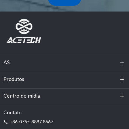
ÁS
Produtos
Sobre nós
Sustentabilidade
Centro de mídia
Armazenamento de energia
Centro de dados e sala de servidores
Contato
Notícias
+86-0755-8887 8567
Poder da motivação
blog