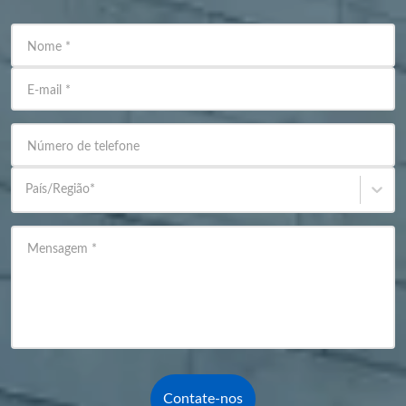
Nome
*
E-mail
*
Número de telefone
País/Região
*
Mensagem
*
Contate-nos