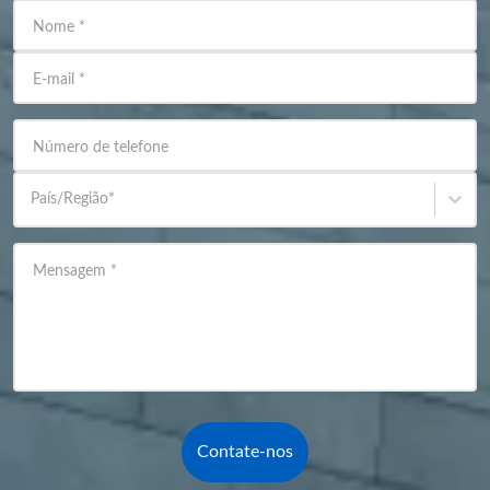
Nome
*
E-mail
*
Número de telefone
País/Região
*
Mensagem
*
Contate-nos