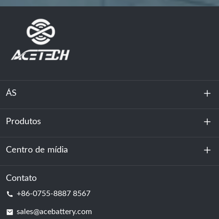
ÁS
Produtos
Sobre nós
Sustentabilidade
Centro de mídia
Armazenamento de energia
Centro de dados e sala de servidores
Contato
Notícias
+86-0755-8887 8567
Poder da motivação
blog
sales@acebattery.com