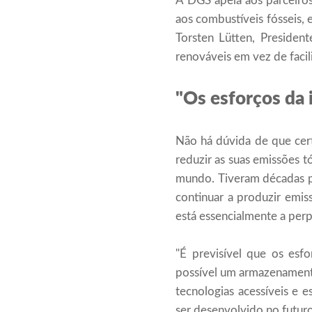
A DGS apela aos parceiro
aos combustíveis fósseis, 
Torsten Lütten, Presiden
renováveis ​​em vez de fac
"Os esforços da 
Não há dúvida de que certa
reduzir as suas emissões 
mundo. Tiveram décadas pa
continuar a produzir emis
está essencialmente a per
"É previsível que os esf
possível um armazenamento
tecnologias acessíveis e 
ser desenvolvido no futuro