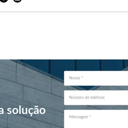
Nome
*
Número de telefone
a solução
Mensagem
*