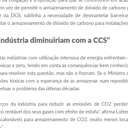
s da coligação e à oposição para que se concentrem em acab
em vez de permitir o armazenamento de dióxido de carbono pa
te da DGS, sublinha a necessidade de desmantelar barreira
ilitar o armazenamento de dióxido de carbono para instalações 
indústria diminuiriam com a CCS"
s indústrias com utilização intensiva de energia enfrentam d
tóxicas a zero, tendo em conta as consequências bem conhec
ra resolver esta questão, mas não o fizeram. Se o Ministr
sões tóxicas com a esperança de as armazenar num repositór
petuar o problema das últimas décadas.
orços da indústria para reduzir as emissões de CO2 perde
 rentável dos seus gases com efeito de estufa", afirma Lütte
escalonáveis ​​para armazenamento de CO2, muito menos locai
."