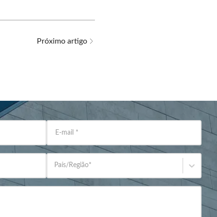
Próximo artigo
E-mail
*
País/Região
*