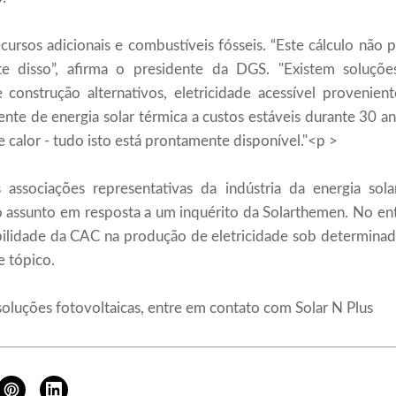
recursos adicionais e combustíveis fósseis. “Este cálculo não
te disso”, afirma o presidente da DGS. "Existem soluçõ
e construção alternativos, eletricidade acessível provenient
nte de energia solar térmica a custos estáveis ​​durante 30 a
calor - tudo isto está prontamente disponível."<p >
 associações representativas da indústria da energia so
o assunto em resposta a um inquérito da Solarthemen. No en
bilidade da CAC na produção de eletricidade sob determina
e tópico.
soluções fotovoltaicas, entre em contato com
Solar N Plus