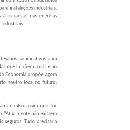
ar com todos os subsídios
ra instalações industriais.
s à expansão das energias
industriais.
esafios significativos para
idas que impõem a nós e ao
o da Economia propõe agora
io noutro local no futuro,
rão impulso assim que for
n. "Atualmente não existem
s seguros. Tudo precisaria