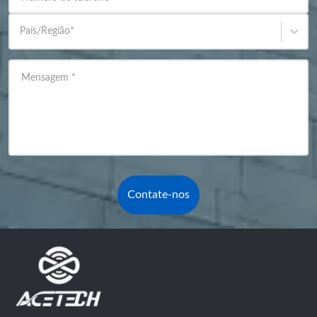
País/Região
*
Mensagem
*
Contate-nos