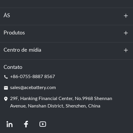
ÁS
Produtos
Sobre nós
Sustentabilidade
Centro de mídia
Armazenamento de energia
Centro de dados e sala de servidores
Contato
Notícias
+86-0755-8887 8567
Poder da motivação
blog
sales@acebattery.com
29F, Hanking Financial Center, No.9968 Shennan
Célula de bateria
Avenue, Nanshan District, Shenzhen, China