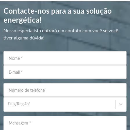
Contacte-nos para a sua solução
energética!
Nosso especialista entrará em contato com você se você
tiver alguma dúvida!
Nome
*
E-mail
*
Número de telefone
País/Região
*
Mensagem
*