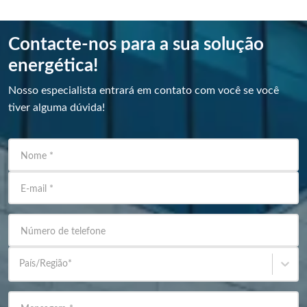
Contacte-nos para a sua solução
energética!
Nosso especialista entrará em contato com você se você
tiver alguma dúvida!
Nome
*
E-mail
*
Número de telefone
País/Região
*