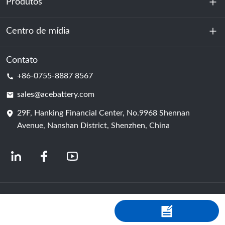
Produtos
Sobre nós
Sustentabilidade
Centro de mídia
Armazenamento de energia
Centro de dados e sala de servidores
Contato
Notícias
+86-0755-8887 8567
Poder da motivação
blog
sales@acebattery.com
29F, Hanking Financial Center, No.9968 Shennan
Célula de bateria
Avenue, Nanshan District, Shenzhen, China
© 2024 Fabricantes Chineses de Baterias de Íon-Lítio | Fábrica e empresa de
baterias de lítio | ACE Battery Powered by Shopastro
política de Privacidade
粤ICP备2022150578号
-4