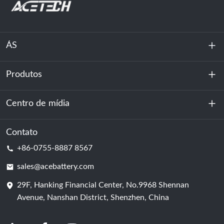
ÁS
Produtos
Sobre nós
Sustentabilidade
Centro de mídia
Armazenamento de energia
Centro de dados e sala de servidores
Contato
Notícias
+86-0755-8887 8567
Poder da motivação
blog
sales@acebattery.com
29F, Hanking Financial Center, No.9968 Shennan
Célula de bateria
Avenue, Nanshan District, Shenzhen, China