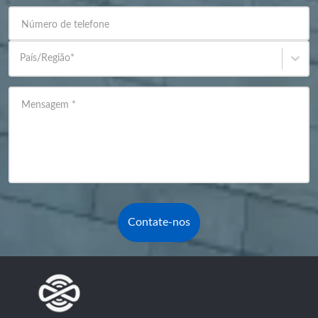
Número de telefone
País/Região
*
Mensagem
*
Contate-nos