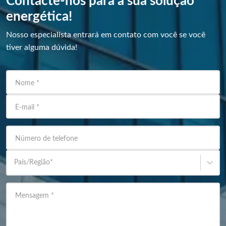
Contacte-nos para a sua solução
energética!
Nosso especialista entrará em contato com você se você
tiver alguma dúvida!
Nome
*
E-mail
*
Número de telefone
País/Região
*
Mensagem
*