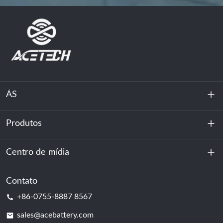
ÁS
Produtos
Sobre nós
Sustentabilidade
Centro de mídia
Armazenamento de energia
Centro de dados e sala de servidores
Contato
Notícias
+86-0755-8887 8567
Poder da motivação
blog
sales@acebattery.com