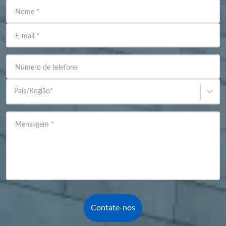
Nome
*
E-mail
*
Número de telefone
País/Região
*
Mensagem
*
Contate-nos