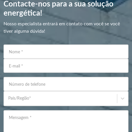
Contacte-nos para a sua solução
energética!
Nosso especialista entrará em contato com você se você
tiver alguma dúvida!
Nome
*
E-mail
*
Número de telefone
País/Região
*
Mensagem
*