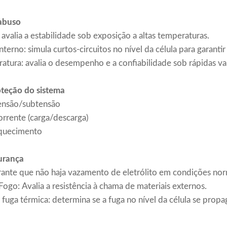
 abuso
avalia a estabilidade sob exposição a altas temperaturas.
nterno: simula curtos-circuitos no nível da célula para garanti
ratura: avalia o desempenho e a confiabilidade sob rápidas v
oteção do sistema
ensão/subtensão
rrente (carga/descarga)
aquecimento
gurança
ante que não haja vazamento de eletrólito em condições nor
Fogo: Avalia a resistência à chama de materiais externos.
fuga térmica: determina se a fuga no nível da célula se prop