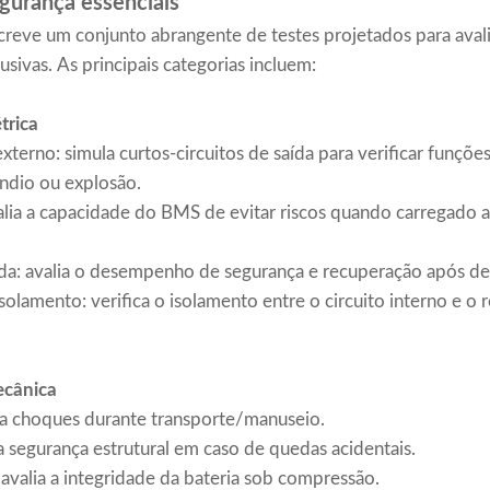
egurança essenciais
reve um conjunto abrangente de testes projetados para avalia
sivas. As principais categorias incluem:
trica
externo: simula curtos-circuitos de saída para verificar funçõ
ndio ou explosão.
alia a capacidade do BMS de evitar riscos quando carregado 
ada: avalia o desempenho de segurança e recuperação após de
isolamento: verifica o isolamento entre o circuito interno e o
ecânica
la choques durante transporte/manuseio.
a segurança estrutural em caso de quedas acidentais.
valia a integridade da bateria sob compressão.