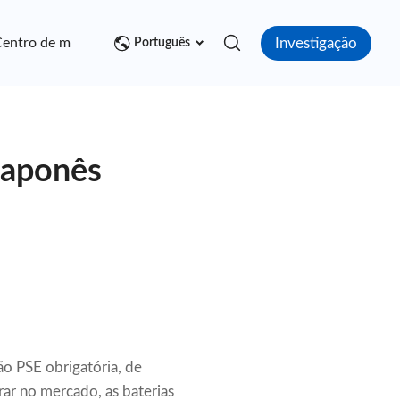
Investigação
entro de mídia
Contato
Português
japonês
ão PSE obrigatória, de
rar no mercado, as baterias