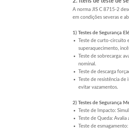
2. Itens de teste de s
A norma JIS C 8715-2 desc
em condições severas e abu
1) Testes de Segurança Elé
Teste de curto-circuito 
superaquecimento, incê
Teste de sobrecarga: av
nominal.
Teste de descarga forç
Teste de resistência de 
evitar vazamentos.
2) Testes de Segurança M
Teste de Impacto: Simu
Teste de Queda: Avalia 
Teste de esmagamento: a