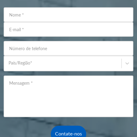
Nome
*
E-mail
*
Número de telefone
País/Região
*
Mensagem
*
Contate-nos