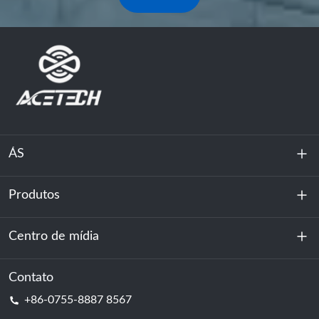
ÁS
Produtos
Sobre nós
Sustentabilidade
Centro de mídia
Armazenamento de energia
Centro de dados e sala de servidores
Contato
Notícias
+86-0755-8887 8567
Poder da motivação
blog