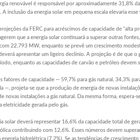
rgia renovável é responsável por aproximadamente 31,8% da
 A inclusão da energia solar em pequena escala elevaria esse
 projeções da FERC para acréscimos de capacidade de "alta pr
ugerem que a energia solar continuará a superar outras fon
e com 22.793 MW, enquanto se prevê um crescimento modesto
everá apresentar um ligeiro declínio. A projeção é de que o 
do, enquanto as capacidades de carvão e petróleo devem se
s fatores de capacidade — 59,7% para gás natural, 34,3% par
ala —, projeta-se que a produção de energia de novas instalaç
de novas instalações a gás natural. Da mesma forma, espera-s
 eletricidade gerada pelo gás.
a solar deverá representar 16,6% da capacidade total de ger
ólica contribuindo com 12,6%. Esses números devem superar
 energia hidrelétrica (7,2%). Se as tendências de crescimento 