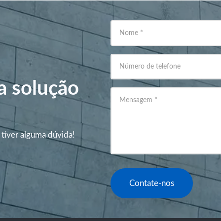
Nome
*
Número de telefone
a solução
Mensagem
*
 tiver alguma dúvida!
Contate-nos