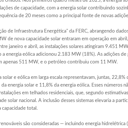
os Unidos. Nos primeiros quatro meses de 2025, a energia so
lações de capacidade, com a energia solar contribuindo soz
equência de 20 meses como a principal fonte de novas adiçõe
ção de Infraestrutura Energética" da FERC, abrangendo dados
 de nova capacidade solar entraram em operação em abril
ntre janeiro e abril, as instalações solares atingiram 9.451 
 a energia eólica adicionou 2.183 MW (18%). As adições de g
m apenas 511 MW, e o petróleo contribuiu com 11 MW.
a solar e eólica em larga escala representavam, juntas, 22,8% 
a energia solar e 11,8% da energia eólica. Esses números nã
nstalações em telhados residenciais, que, segundo estimativ
e solar nacional. A inclusão desses sistemas elevaria a partic
 capacidade total.
enováveis são consideradas — incluindo energia hidrelétrica 