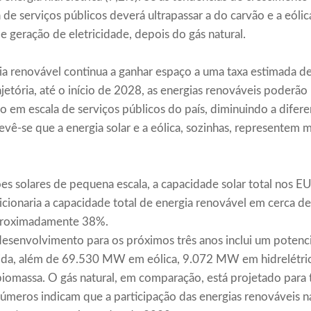
 de serviços públicos deverá ultrapassar a do carvão e a eóli
e geração de eletricidade, depois do gás natural.
 renovável continua a ganhar espaço a uma taxa estimada de
jetória, até o início de 2028, as energias renováveis poderã
o em escala de serviços públicos do país, diminuindo a difere
vê-se que a energia solar e a eólica, sozinhas, representem
es solares de pequena escala, a capacidade solar total nos E
icionaria a capacidade total de energia renovável em cerca d
aproximadamente 38%.
 desenvolvimento para os próximos três anos inclui um pote
quida, além de 69.530 MW em eólica, 9.072 MW em hidrelét
omassa. O gás natural, em comparação, está projetado par
números indicam que a participação das energias renováveis n