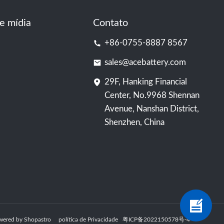
e mídia
Contato
+86-0755-8887 8567
sales@acebattery.com
29F, Hanking Financial
Center, No.9968 Shennan
Avenue, Nanshan District,
Shenzhen, China
 Powered by Shopastro
política de Privacidade
粤ICP备2022150578号
-4