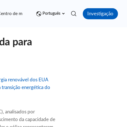
Investigação
entro de mídia
Contato
Português
da para
ergia renovável dos EUA
 transição energética do
, analisados por
escimento da capacidade de