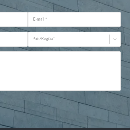
E-mail
*
País/Região
*