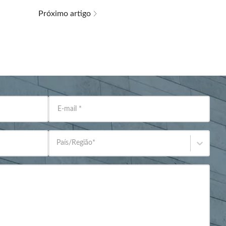
Próximo artigo
E-mail
*
País/Região
*