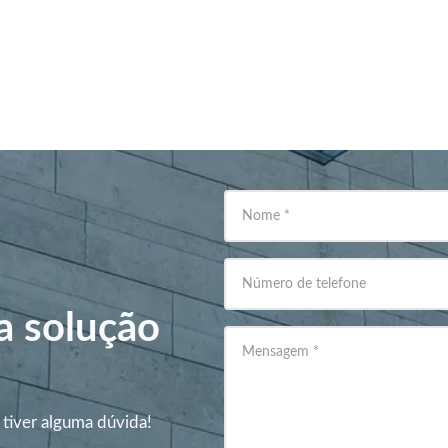
Nome
*
Número de telefone
a solução
Mensagem
*
 tiver alguma dúvida!