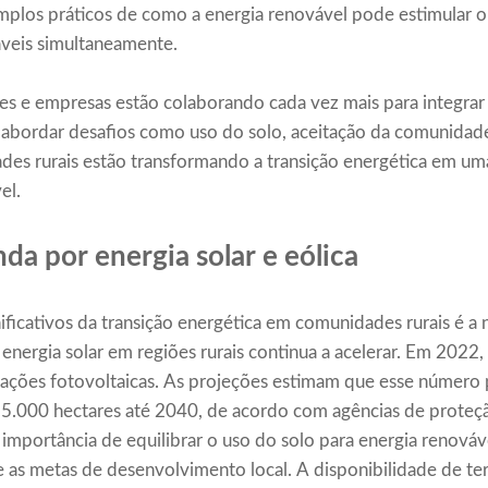
los práticos de como a energia renovável pode estimular o 
eis ​​simultaneamente.
res e empresas estão colaborando cada vez mais para integrar
 abordar desafios como uso do solo, aceitação da comunidad
ades rurais estão transformando a transição energética em um
el.
a por energia solar e eólica
ficativos da transição energética em comunidades rurais é a 
nergia solar em regiões rurais continua a acelerar. Em 2022,
talações fotovoltaicas. As projeções estimam que esse númer
95.000 hectares até 2040, de acordo com agências de proteç
importância de equilibrar o uso do solo para energia renová
 e as metas de desenvolvimento local. A disponibilidade de te