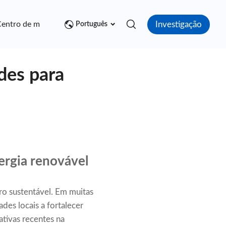
Investigação
entro de mídia
Contato
Português
des para
ergia renovável
ro sustentável. Em muitas
des locais a fortalecer
ativas recentes na