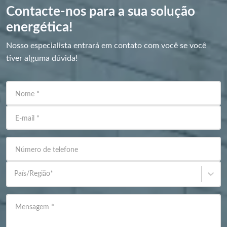
Contacte-nos para a sua solução
energética!
Nosso especialista entrará em contato com você se você
tiver alguma dúvida!
Nome
*
E-mail
*
Número de telefone
País/Região
*
Mensagem
*