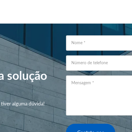
Nome
*
Número de telefone
a solução
Mensagem
*
 tiver alguma dúvida!