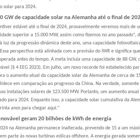
 solar para 2024.
00 GW de capacidade solar na Alemanha até o final de 20
ntiver estável até o final de 2024, provavelmente veremos mais de 
cidade superior a 15.000 MW, assim como fizemos no ano passado", d
 à luz da progressão dinâmica deste ano, uma capacidade fotovoltaic
Essa perspectiva está alinhada com a previsão do IWR e significa q
uperada antes do tempo. A meta incluía uma capacidade de 88 GW, 
vel (§ 4 EEG 2023). Em julho, um novo recorde foi estabelecido par
ora o aumento atual da capacidade solar da Alemanha de cerca de
alidece em comparação ao progresso da China. Na verdade, somente 
vas instalações solares de 123.500 MW. Portanto, um aumento anual
ado para 2024. Enquanto isso, a capacidade solar cumulativa da Al
inta anos para chegar aqui."
renovável geram 20 bilhões de kWh de energia
 2024 na Alemanha permanece inalterada, prevendo de 15 a um máx
 em parte às novas turbinas eólicas offshore. A energia gerada somen