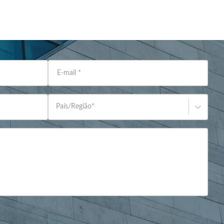
E-mail
*
País/Região
*