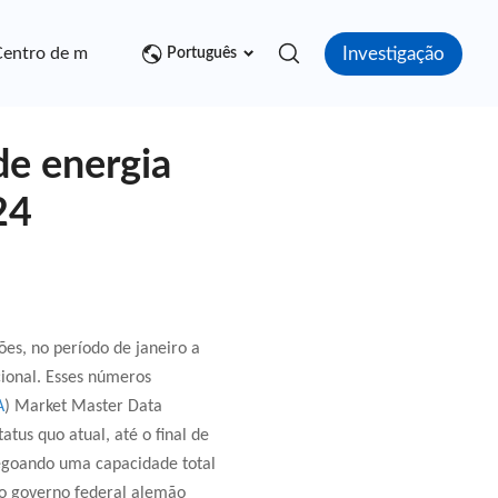
Investigação
entro de mídia
Contato
Português
de energia
24
es, no período de janeiro a
cional. Esses números
A
) Market Master Data
tus quo atual, até o final de
regoando uma capacidade total
o governo federal alemão