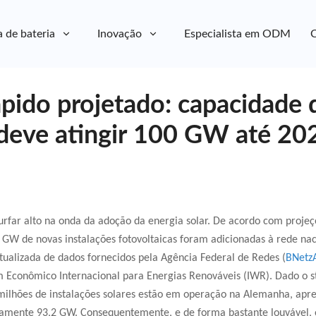
a de bateria
Inovação
Especialista em ODM
C
pido projetado: capacidade 
 deve atingir 100 GW até 20
rfar alto na onda da adoção da energia solar. De acordo com projeçõ
 GW de novas instalações fotovoltaicas foram adicionadas à rede na
ualizada de dados fornecidos pela Agência Federal de Redes (
BNetz
 Econômico Internacional para Energias Renováveis ​​(IWR). Dado o sta
 milhões de instalações solares estão em operação na Alemanha, ap
amente 93,2 GW. Consequentemente, e de forma bastante louvável, 