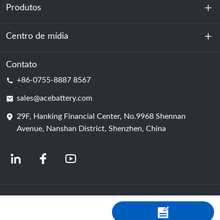
Produtos
Sobre nós
Sustentabilidade
Centro de mídia
Armazenamento de energia
Centro de dados e sala de servidores
Contato
Notícias
+86-0755-8887 8567
Poder da motivação
blog
sales@acebattery.com
29F, Hanking Financial Center, No.9968 Shennan
Célula de bateria
Avenue, Nanshan District, Shenzhen, China
© 2024 Fabricantes Chineses de Baterias de Íon-Lítio | Fábrica e empresa de
baterias de lítio | ACE Battery Powered by Shopastro
política de Privacidade
粤ICP备2022150578号
-4