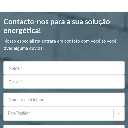
Contacte-nos para a sua solução
energética!
Nosso especialista entrará em contato com você se você
tiver alguma dúvida!
Nome
*
E-mail
*
Número de telefone
País/Região
*