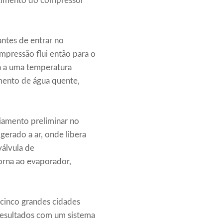
ecimento do compressor
ntes de entrar no
mpressão flui então para o
-a a uma temperatura
mento de água quente,
iamento preliminar no
gerado a ar, onde libera
válvula de
torna ao evaporador,
 cinco grandes cidades
resultados com um sistema