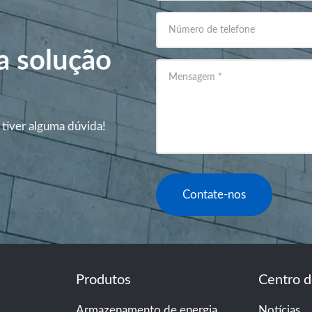
Número de telefone
a solução
Mensagem
*
 tiver alguma dúvida!
Contate-nos
Produtos
Centro d
Armazenamento de energia
Notícias