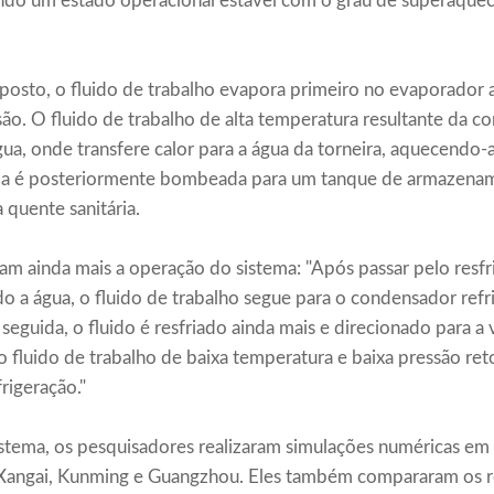
ndo um estado operacional estável com o grau de superaqu
posto, o fluido de trabalho evapora primeiro no evaporador a
. O fluido de trabalho de alta temperatura resultante da co
ua, onde transfere calor para a água da torneira, aquecendo
ida é posteriormente bombeada para um tanque de armazena
quente sanitária.
am ainda mais a operação do sistema: "Após passar pelo resfr
do a água, o fluido de trabalho segue para o condensador refri
seguida, o fluido é resfriado ainda mais e direcionado para a 
o fluido de trabalho de baixa temperatura e baixa pressão re
rigeração."
 sistema, os pesquisadores realizaram simulações numéricas em
, Xangai, Kunming e Guangzhou. Eles também compararam os 