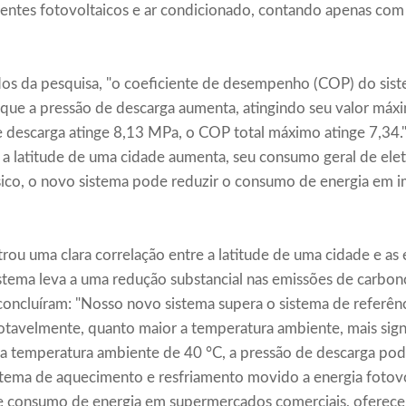
ntes fotovoltaicos e ar condicionado, contando apenas com 
os da pesquisa, "o coeficiente de desempenho (COP) do sist
 que a pressão de descarga aumenta, atingindo seu valor máx
e descarga atinge 8,13 MPa, o COP total máximo atinge 7,34."
a latitude de uma cidade aumenta, seu consumo geral de elet
ico, o novo sistema pode reduzir o consumo de energia em 
ou uma clara correlação entre a latitude de uma cidade e as
istema leva a uma redução substancial nas emissões de carbon
oncluíram: "Nosso novo sistema supera o sistema de referên
tavelmente, quanto maior a temperatura ambiente, mais signi
a temperatura ambiente de 40 °C, a pressão de descarga pod
stema de aquecimento e resfriamento movido a energia fotov
e consumo de energia em supermercados comerciais, oferece