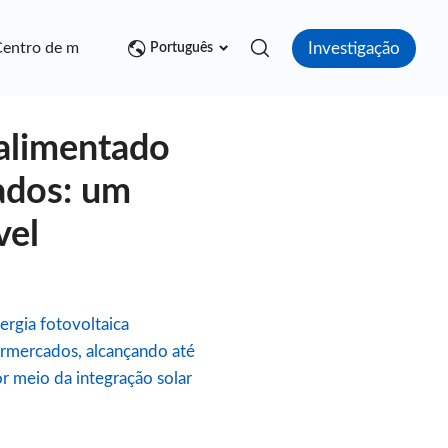
Investigação
entro de mídia
Contato
Português
 alimentado
ados: um
vel
rgia fotovoltaica
ermercados, alcançando até
 meio da integração solar