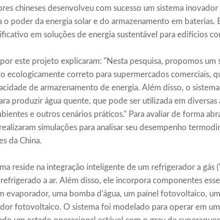
res chineses desenvolveu com sucesso um sistema inovador
a o poder da energia solar e do armazenamento em baterias. 
ficativo em soluções de energia sustentável para edifícios co
 ​​por este projeto explicaram: "Nesta pesquisa, propomos um
o ecologicamente correto para supermercados comerciais, q
acidade de armazenamento de energia. Além disso, o sistema 
a produzir água quente, que pode ser utilizada em diversas a
entes e outros cenários práticos." Para avaliar de forma ab
 realizaram simulações para analisar seu desempenho termodi
es da China.
ema reside na integração inteligente de um refrigerador a gás 
 refrigerado a ar. Além disso, ele incorpora componentes ess
m evaporador, uma bomba d'água, um painel fotovoltaico, uma
ador fotovoltaico. O sistema foi modelado para operar em 